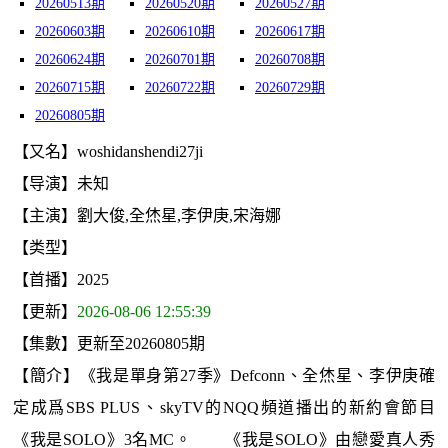
20260513期
20260520期
20260527期
20260603期
20260610期
20260617期
20260624期
20260701期
20260708期
20260715期
20260722期
20260729期
20260805期
【又名】woshidanshendi27ji
【导演】未知
【主演】劉大俊,全烋星,李伊庚,宋海娜
【类型】
【首播】2025
【更新】
2026-08-06 12:55:39
【集數】更新至20260805期
【簡介】《我是單身第27季》Defconn、全烋星、李伊庚確
定成爲SBS PLUS、skyTV的NQQ頻道播出的新約會節目
《我是SOLO》3名MC。 《我是SOLO》由戀愛真人秀