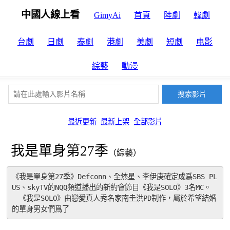
中國人線上看
GimyAi
首頁
陸劇
韓劇
台劇
日劇
泰劇
港劇
美劇
短劇
电影
綜藝
動漫
最近更新
最新上架
全部影片
我是單身第27季
（綜藝）
《我是單身第27季》Defconn、全烋星、李伊庚確定成爲SBS PL
US、skyTV的NQQ頻道播出的新約會節目《我是SOLO》3名MC。　
　《我是SOLO》由戀愛真人秀名家南圭洪PD制作，屬於希望結婚
的單身男女們爲了