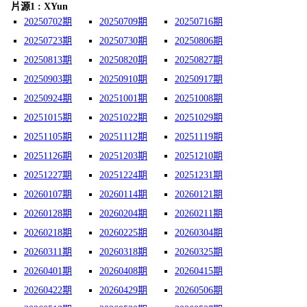
片源1 : XYun
20250702期
20250709期
20250716期
20250723期
20250730期
20250806期
20250813期
20250820期
20250827期
20250903期
20250910期
20250917期
20250924期
20251001期
20251008期
20251015期
20251022期
20251029期
20251105期
20251112期
20251119期
20251126期
20251203期
20251210期
20251227期
20251224期
20251231期
20260107期
20260114期
20260121期
20260128期
20260204期
20260211期
20260218期
20260225期
20260304期
20260311期
20260318期
20260325期
20260401期
20260408期
20260415期
20260422期
20260429期
20260506期