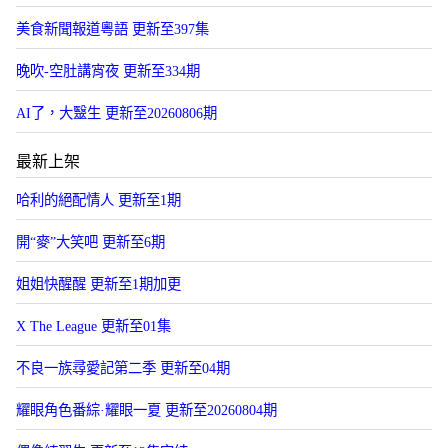
美食新聞報道粵語 更新至397集
晚吹-空肚講宵夜 更新至334期
AI了，大毉生 更新至20260806期
最新上架
哈利的絕配情人 更新至1期
開“麥”大笑吧 更新至6期
姐姐快醒醒 更新至1期加更
X The League 更新至01集
不良一族尋愛記第二季 更新至04期
耀眼角色番綜·耀眼一夏 更新至20260804期