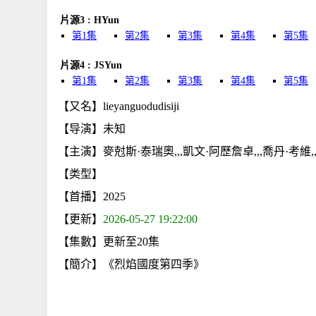
片源3 : HYun
第1集
第2集
第3集
第4集
第5集
片源4 : JSYun
第1集
第2集
第3集
第4集
第5集
【又名】lieyanguodudisiji
【导演】未知
【主演】麥尅斯·泰瑞奧,,,凱文·阿歷詹卓,,,喬丹·考維,,
【类型】
【首播】2025
【更新】
2026-05-27 19:22:00
【集數】更新至20集
【簡介】《烈焰國度第四季》