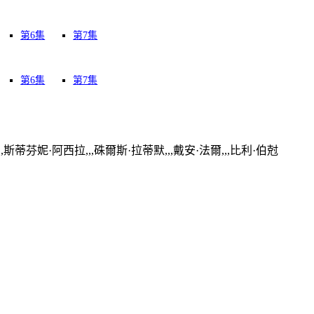
第6集
第7集
第6集
第7集
,斯蒂芬妮·阿西拉,,,硃爾斯·拉蒂默,,,戴安·法爾,,,比利·伯尅