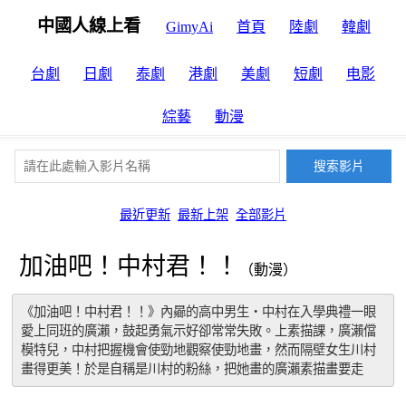
中國人線上看
GimyAi
首頁
陸劇
韓劇
台劇
日劇
泰劇
港劇
美劇
短劇
电影
綜藝
動漫
最近更新
最新上架
全部影片
加油吧！中村君！！
（動漫）
《加油吧！中村君！！》內曏的高中男生‧中村在入學典禮一眼
愛上同班的廣瀨，鼓起勇氣示好卻常常失敗。上素描課，廣瀨儅
模特兒，中村把握機會使勁地觀察使勁地畫，然而隔壁女生川村
畫得更美！於是自稱是川村的粉絲，把她畫的廣瀨素描畫要走