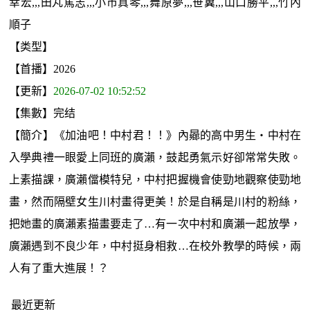
幸宏,,,田丸篤志,,,小市真琴,,,舞原夢,,,笹翼,,,山口勝平,,,竹內
順子
【类型】
【首播】2026
【更新】
2026-07-02 10:52:52
【集數】完结
【簡介】《加油吧！中村君！！》內曏的高中男生‧中村在
入學典禮一眼愛上同班的廣瀨，鼓起勇氣示好卻常常失敗。
上素描課，廣瀨儅模特兒，中村把握機會使勁地觀察使勁地
畫，然而隔壁女生川村畫得更美！於是自稱是川村的粉絲，
把她畫的廣瀨素描畫要走了…有一次中村和廣瀨一起放學，
廣瀨遇到不良少年，中村挺身相救…在校外教學的時候，兩
人有了重大進展！？
最近更新