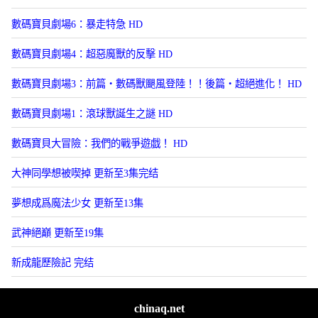
數碼寶貝劇場6：暴走特急 HD
數碼寶貝劇場4：超惡魔獸的反擊 HD
數碼寶貝劇場3：前篇・數碼獸颶風登陸！！後篇・超絕進化！ HD
數碼寶貝劇場1：滾球獸誕生之謎 HD
數碼寶貝大冒險：我們的戰爭遊戯！ HD
大神同學想被喫掉 更新至3集完结
夢想成爲魔法少女 更新至13集
武神絕巔 更新至19集
新成龍歷險記 完结
chinaq.net