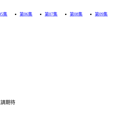
05集
第06集
第07集
第08集
第09集
敬請期待