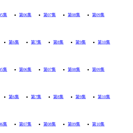
05集
第06集
第07集
第08集
第09集
第6集
第7集
第8集
第9集
第10集
05集
第06集
第07集
第08集
第09集
第6集
第7集
第8集
第9集
第10集
06集
第07集
第08集
第09集
第10集