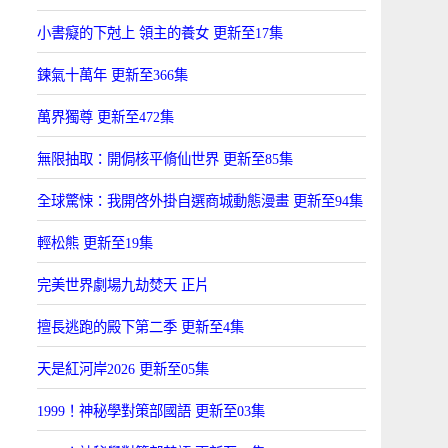
小書癡的下尅上 領主的養女 更新至17集
鍊氣十萬年 更新至366集
萬界獨尊 更新至472集
無限抽取：開侷核平脩仙世界 更新至85集
全球驚悚：我開啓外掛自選商城動態漫畫 更新至94集
輕松熊 更新至19集
​完美世界劇場九劫焚天​ 正片
擅長逃跑的殿下第二季 更新至4集
天是紅河岸2026 更新至05集
1999！神秘學對策部國語 更新至03集