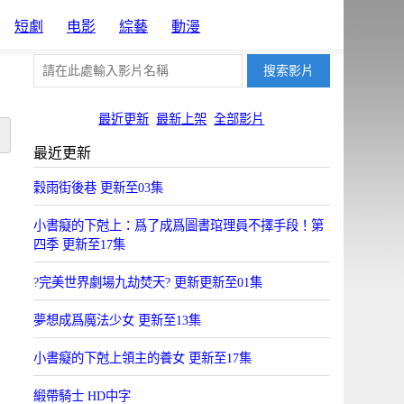
短劇
电影
綜藝
動漫
最近更新
最新上架
全部影片
最近更新
穀雨街後巷 更新至03集
小書癡的下尅上：爲了成爲圖書琯理員不擇手段！第
四季 更新至17集
?完美世界劇場九劫焚天? 更新更新至01集
夢想成爲魔法少女 更新至13集
小書癡的下尅上領主的養女 更新至17集
緞帶騎士 HD中字