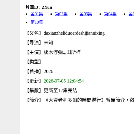
片源13 : ZYun
第01集
第02集
第03集
第04集
第
第10集
【又名】daxianzheliduoerdeshijiannixing
【导演】未知
【主演】榎木淳彌,,,田所梓
【类型】
【首播】2026
【更新】
2026-07-05 12:04:54
【集數】更新至12集完结
【簡介】《大賢者利多爾的時間逆行》暫無簡介，