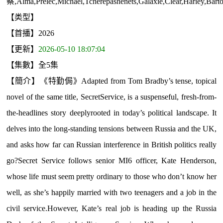
察,Alma,Prelec,Michael,Tcherepashenets,Galaxie,Clear,Harley,Bart
【类型】
【首播】2026
【更新】
2026-05-10 18:07:04
【集數】全5集
【簡介】《特勤侷》Adapted from Tom Bradby’s tense, topical
novel of the same title, SecretService, is a suspenseful, fresh-from-
the-headlines story deeplyrooted in today’s political landscape. It
delves into the long-standing tensions between Russia and the UK,
and asks how far can Russian interference in British politics really
go?Secret Service follows senior MI6 officer, Kate Henderson,
whose life must seem pretty ordinary to those who don’t know her
well, as she’s happily married with two teenagers and a job in the
civil service.However, Kate’s real job is heading up the Russia