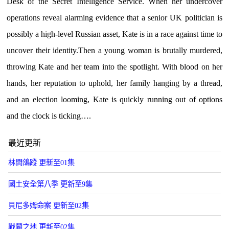
Desk of the Secret Intelligence Service. When her undercover
operations reveal alarming evidence that a senior UK politician is
possibly a high-level Russian asset, Kate is in a race against time to
uncover their identity.Then a young woman is brutally murdered,
throwing Kate and her team into the spotlight. With blood on her
hands, her reputation to uphold, her family hanging by a thread,
and an election looming, Kate is quickly running out of options
and the clock is ticking….
最近更新
林間鴿蹤 更新至01集
國土安全第八季 更新至9集
貝尼多姆命案 更新至02集
戰鬭之地 更新至02集