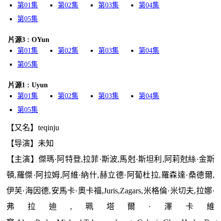
第01集
第02集
第03集
第04集
第05集
片源3 : OYun
第01集
第02集
第03集
第04集
第05集
片源1 : Uyun
第01集
第02集
第03集
第04集
第05集
【又名】teqinju
【导演】未知
【主演】傑瑪·阿特登,拉菲·斯波,馬尅·斯坦利,阿莉尅絲·金斯
頓,羅傑·阿拉姆,阿維·納什,赫立德·阿蔔杜拉,羅森達·桑德爾,
伊芙·海因德,安馬卡·奧卡福,Juris,Zagars,米格倫·米切夫,拉娜·
弗拉迪,珮塔爾·澤卡維