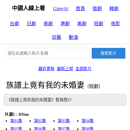
中國人線上看
GimyAi
首頁
陸劇
韓劇
台劇
日劇
泰劇
港劇
美劇
短劇
电影
綜藝
動漫
最近更新
最新上架
全部影片
族譜上竟有我的未婚妻
（短劇）
《族譜上竟有我的未婚妻》暫無簡介
片源5 : DYun
第01集
第02集
第03集
第04集
第05集
第06集
第07集
第08集