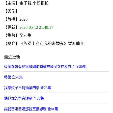
【主演】金子韓,小莎很忙
【类型】
【首播】2026
【更新】
2026-05-12 21:49:17
【集數】全30集
【簡介】《族譜上竟有我的未婚妻》暫無簡介
最近更新
這個女婿有點無敵剛退婚就被國民女神表白了 全80集
移巢 全70集
我家娘子不對勁第四季 全76集
聽見你的聲音短劇 全70集
讓我替姐養娃那我直接認親 全81集