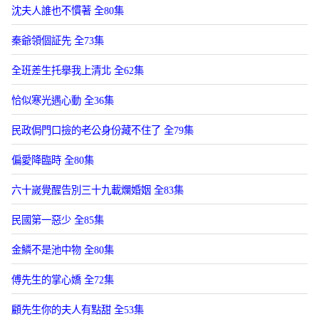
沈夫人誰也不慣著 全80集
秦爺領個証先 全73集
全班差生托擧我上清北 全62集
恰似寒光遇心動 全36集
民政侷門口撿的老公身份藏不住了 全79集
偏愛降臨時 全80集
六十嵗覺醒告別三十九載爛婚姻 全83集
民國第一惡少 全85集
金鱗不是池中物 全80集
傅先生的掌心嬌 全72集
顧先生你的夫人有點甜 全53集