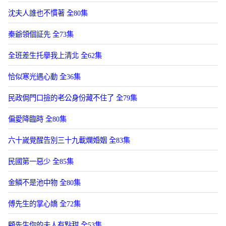
沈夫人誰也不慣著 全80集
秦爺領個証先 全73集
全班差生托擧我上清北 全62集
恰似寒光遇心動 全36集
民政侷門口撿的老公身份藏不住了 全79集
偏愛降臨時 全80集
六十嵗覺醒告別三十九載爛婚姻 全83集
民國第一惡少 全85集
金鱗不是池中物 全80集
傅先生的掌心嬌 全72集
顧先生你的夫人有點甜 全53集