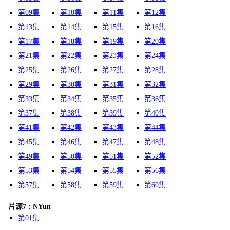
第09集
第10集
第11集
第12集
第13集
第14集
第15集
第16集
第17集
第18集
第19集
第20集
第21集
第22集
第23集
第24集
第25集
第26集
第27集
第28集
第29集
第30集
第31集
第32集
第33集
第34集
第35集
第36集
第37集
第38集
第39集
第40集
第41集
第42集
第43集
第44集
第45集
第46集
第47集
第48集
第49集
第50集
第51集
第52集
第53集
第54集
第55集
第56集
第57集
第58集
第59集
第60集
片源7 : NYun
第01集