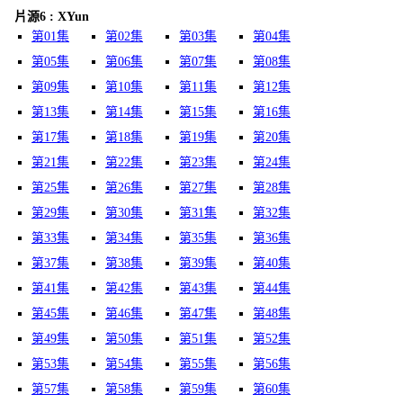
片源6 : XYun
第01集
第02集
第03集
第04集
第05集
第06集
第07集
第08集
第09集
第10集
第11集
第12集
第13集
第14集
第15集
第16集
第17集
第18集
第19集
第20集
第21集
第22集
第23集
第24集
第25集
第26集
第27集
第28集
第29集
第30集
第31集
第32集
第33集
第34集
第35集
第36集
第37集
第38集
第39集
第40集
第41集
第42集
第43集
第44集
第45集
第46集
第47集
第48集
第49集
第50集
第51集
第52集
第53集
第54集
第55集
第56集
第57集
第58集
第59集
第60集