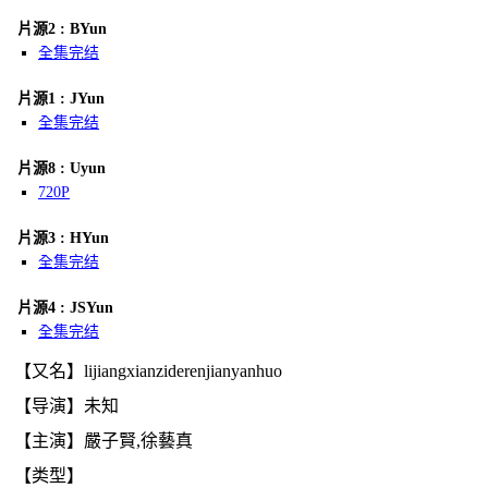
片源2 : BYun
全集完结
片源1 : JYun
全集完结
片源8 : Uyun
720P
片源3 : HYun
全集完结
片源4 : JSYun
全集完结
【又名】lijiangxianziderenjianyanhuo
【导演】未知
【主演】嚴子賢,徐藝真
【类型】