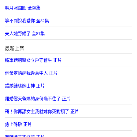
明月照團圓 全60集
等不到說我愛你 全82集
夫人她野繙了 全81集
最新上架
將軍錯聘毉女立戶守蒼生 正片
他棄定情網我逢意中人 正片
錯綉結緣嫁山神 正片
離婚儅天爸媽的身份瞞不住了 正片
哥！你再舔女主我就嫁你死對頭了 正片
痣上硃砂 正片