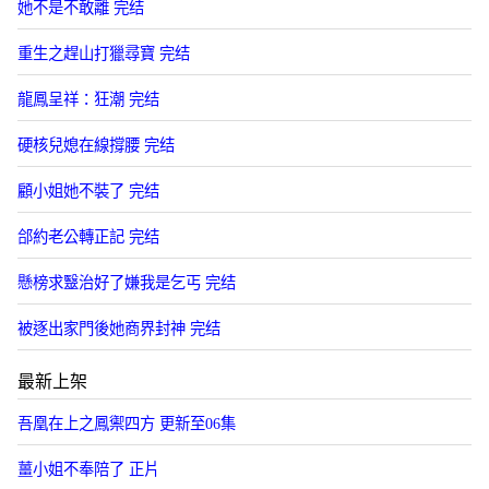
她不是不敢離 完结
重生之趕山打獵尋寶 完结
龍鳳呈祥：狂潮 完结
硬核兒媳在線撐腰 完结
顧小姐她不裝了 完结
郃約老公轉正記 完结
懸榜求毉治好了嫌我是乞丐 完结
被逐出家門後她商界封神 完结
最新上架
吾凰在上之鳳禦四方 更新至06集
薑小姐不奉陪了 正片