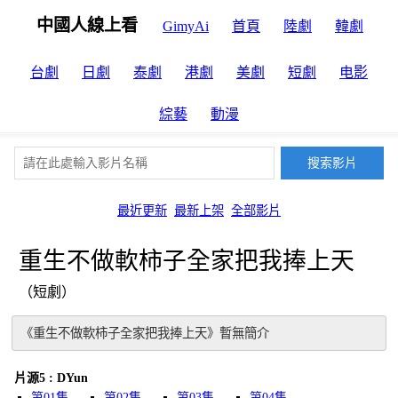
中國人線上看
GimyAi
首頁
陸劇
韓劇
台劇
日劇
泰劇
港劇
美劇
短劇
电影
綜藝
動漫
最近更新
最新上架
全部影片
重生不做軟柿子全家把我捧上天
（短劇）
《重生不做軟柿子全家把我捧上天》暫無簡介
片源5 : DYun
第01集
第02集
第03集
第04集