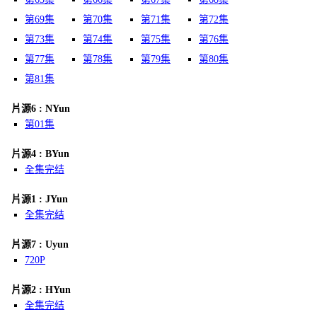
第69集
第70集
第71集
第72集
第73集
第74集
第75集
第76集
第77集
第78集
第79集
第80集
第81集
片源6 : NYun
第01集
片源4 : BYun
全集完结
片源1 : JYun
全集完结
片源7 : Uyun
720P
片源2 : HYun
全集完结