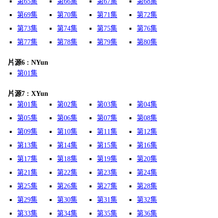
第65集
第66集
第67集
第68集
第69集
第70集
第71集
第72集
第73集
第74集
第75集
第76集
第77集
第78集
第79集
第80集
片源6 : NYun
第01集
片源7 : XYun
第01集
第02集
第03集
第04集
第05集
第06集
第07集
第08集
第09集
第10集
第11集
第12集
第13集
第14集
第15集
第16集
第17集
第18集
第19集
第20集
第21集
第22集
第23集
第24集
第25集
第26集
第27集
第28集
第29集
第30集
第31集
第32集
第33集
第34集
第35集
第36集