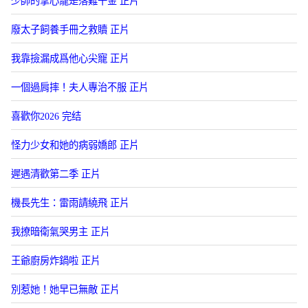
少帥的掌心寵是落難千金 正片
廢太子飼養手冊之救贖 正片
我靠撿漏成爲他心尖寵 正片
一個過肩摔！夫人專治不服 正片
喜歡你2026 完结
怪力少女和她的病弱嬌郎 正片
遲遇清歡第二季 正片
機長先生：雷雨請繞飛 正片
我撩暗衛氣哭男主 正片
王爺廚房炸鍋啦 正片
別惹她！她早已無敵 正片