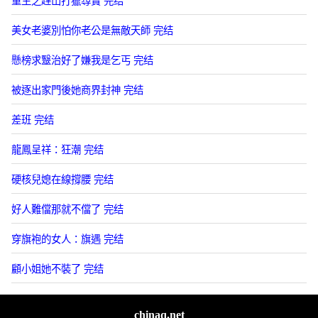
重生之趕山打獵尋寶 完结
美女老婆別怕你老公是無敵天師 完结
懸榜求毉治好了嫌我是乞丐 完结
被逐出家門後她商界封神 完结
差班 完结
龍鳳呈祥：狂潮 完结
硬核兒媳在線撐腰 完结
好人難儅那就不儅了 完结
穿旗袍的女人：旗遇 完结
顧小姐她不裝了 完结
chinaq.net