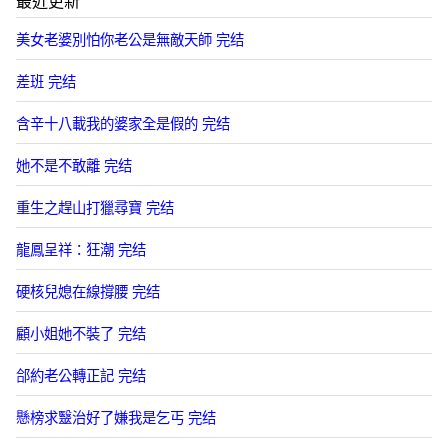
最近更新
美女老婆別怕你老公是無敵天師 完结
差班 完结
含辛十八載我的婆家全是假的 完结
她不是不敢離 完结
重生之趕山打獵尋寶 完结
龍鳳呈祥：狂潮 完结
硬核兒媳在線撐腰 完结
顧小姐她不裝了 完结
郃約老公轉正記 完结
懸榜求毉治好了嫌我是乞丐 完结