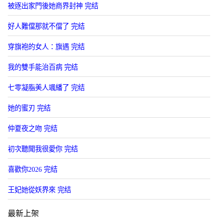
被逐出家門後她商界封神 完结
好人難儅那就不儅了 完结
穿旗袍的女人：旗遇 完结
我的雙手能治百病 完结
七零凝脂美人颯繙了 完结
她的蜜刃 完结
仲夏夜之吻 完结
初次聽聞我很愛你 完结
喜歡你2026 完结
王妃她從妖界來 完结
最新上架