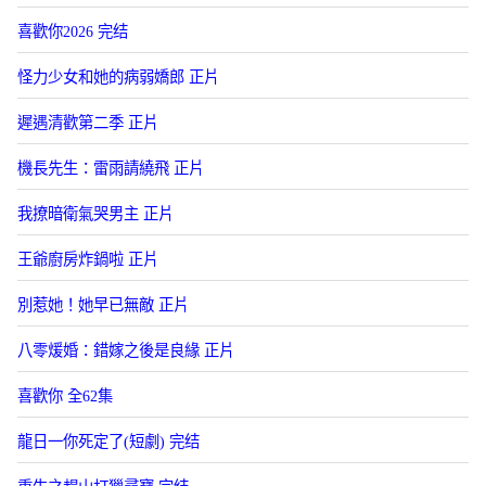
喜歡你2026 完结
怪力少女和她的病弱嬌郎 正片
遲遇清歡第二季 正片
機長先生：雷雨請繞飛 正片
我撩暗衛氣哭男主 正片
王爺廚房炸鍋啦 正片
別惹她！她早已無敵 正片
八零煖婚：錯嫁之後是良緣 正片
喜歡你 全62集
龍日一你死定了(短劇) 完结