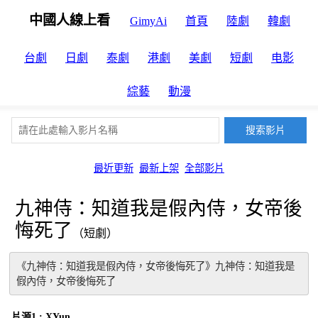
中國人線上看
GimyAi
首頁
陸劇
韓劇
台劇
日劇
泰劇
港劇
美劇
短劇
电影
綜藝
動漫
最近更新
最新上架
全部影片
九神侍：知道我是假內侍，女帝後
悔死了
（短劇）
《九神侍：知道我是假內侍，女帝後悔死了》九神侍：知道我是
假內侍，女帝後悔死了
片源1 : XYun