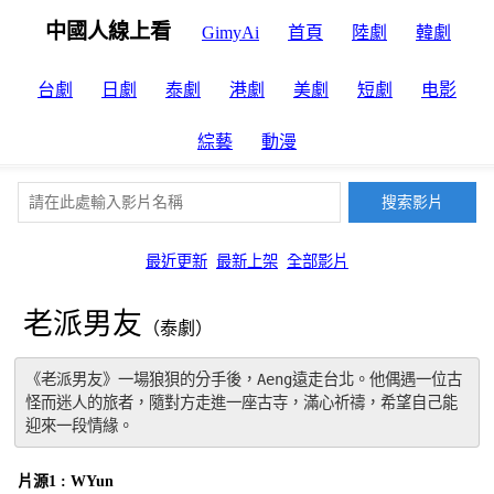
中國人線上看
GimyAi
首頁
陸劇
韓劇
台劇
日劇
泰劇
港劇
美劇
短劇
电影
綜藝
動漫
最近更新
最新上架
全部影片
老派男友
（泰劇）
《老派男友》一場狼狽的分手後，Aeng遠走台北。他偶遇一位古
怪而迷人的旅者，隨對方走進一座古寺，滿心祈禱，希望自己能
迎來一段情緣。
片源1 : WYun