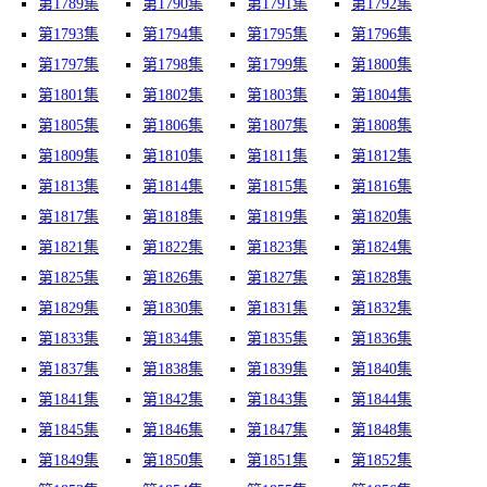
第1789集
第1790集
第1791集
第1792集
第1793集
第1794集
第1795集
第1796集
第1797集
第1798集
第1799集
第1800集
第1801集
第1802集
第1803集
第1804集
第1805集
第1806集
第1807集
第1808集
第1809集
第1810集
第1811集
第1812集
第1813集
第1814集
第1815集
第1816集
第1817集
第1818集
第1819集
第1820集
第1821集
第1822集
第1823集
第1824集
第1825集
第1826集
第1827集
第1828集
第1829集
第1830集
第1831集
第1832集
第1833集
第1834集
第1835集
第1836集
第1837集
第1838集
第1839集
第1840集
第1841集
第1842集
第1843集
第1844集
第1845集
第1846集
第1847集
第1848集
第1849集
第1850集
第1851集
第1852集