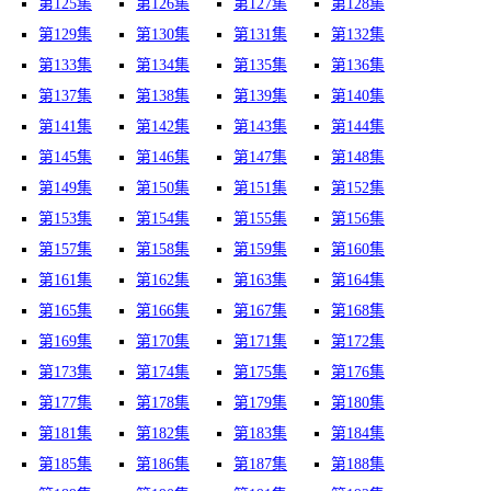
第125集
第126集
第127集
第128集
第129集
第130集
第131集
第132集
第133集
第134集
第135集
第136集
第137集
第138集
第139集
第140集
第141集
第142集
第143集
第144集
第145集
第146集
第147集
第148集
第149集
第150集
第151集
第152集
第153集
第154集
第155集
第156集
第157集
第158集
第159集
第160集
第161集
第162集
第163集
第164集
第165集
第166集
第167集
第168集
第169集
第170集
第171集
第172集
第173集
第174集
第175集
第176集
第177集
第178集
第179集
第180集
第181集
第182集
第183集
第184集
第185集
第186集
第187集
第188集