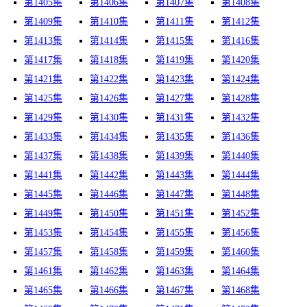
第1405集
第1406集
第1407集
第1408集
第1409集
第1410集
第1411集
第1412集
第1413集
第1414集
第1415集
第1416集
第1417集
第1418集
第1419集
第1420集
第1421集
第1422集
第1423集
第1424集
第1425集
第1426集
第1427集
第1428集
第1429集
第1430集
第1431集
第1432集
第1433集
第1434集
第1435集
第1436集
第1437集
第1438集
第1439集
第1440集
第1441集
第1442集
第1443集
第1444集
第1445集
第1446集
第1447集
第1448集
第1449集
第1450集
第1451集
第1452集
第1453集
第1454集
第1455集
第1456集
第1457集
第1458集
第1459集
第1460集
第1461集
第1462集
第1463集
第1464集
第1465集
第1466集
第1467集
第1468集