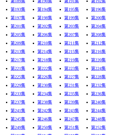
第189集
第190集
第191集
第192集
第193集
第194集
第195集
第196集
第197集
第198集
第199集
第200集
第201集
第202集
第203集
第204集
第205集
第206集
第207集
第208集
第209集
第210集
第211集
第212集
第213集
第214集
第215集
第216集
第217集
第218集
第219集
第220集
第221集
第222集
第223集
第224集
第225集
第226集
第227集
第228集
第229集
第230集
第231集
第232集
第233集
第234集
第235集
第236集
第237集
第238集
第239集
第240集
第241集
第242集
第243集
第244集
第245集
第246集
第247集
第248集
第249集
第250集
第251集
第252集