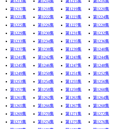
第1213集
第1214集
第1215集
第1216集
第1217集
第1218集
第1219集
第1220集
第1221集
第1222集
第1223集
第1224集
第1225集
第1226集
第1227集
第1228集
第1229集
第1230集
第1231集
第1232集
第1233集
第1234集
第1235集
第1236集
第1237集
第1238集
第1239集
第1240集
第1241集
第1242集
第1243集
第1244集
第1245集
第1246集
第1247集
第1248集
第1249集
第1250集
第1251集
第1252集
第1253集
第1254集
第1255集
第1256集
第1257集
第1258集
第1259集
第1260集
第1261集
第1262集
第1263集
第1264集
第1265集
第1266集
第1267集
第1268集
第1269集
第1270集
第1271集
第1272集
第1273集
第1274集
第1275集
第1276集