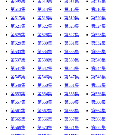
第509集
第510集
第511集
第512集
第513集
第514集
第515集
第516集
第517集
第518集
第519集
第520集
第521集
第522集
第523集
第524集
第525集
第526集
第527集
第528集
第529集
第530集
第531集
第532集
第533集
第534集
第535集
第536集
第537集
第538集
第539集
第540集
第541集
第542集
第543集
第544集
第545集
第546集
第547集
第548集
第549集
第550集
第551集
第552集
第553集
第554集
第555集
第556集
第557集
第558集
第559集
第560集
第561集
第562集
第563集
第564集
第565集
第566集
第567集
第568集
第569集
第570集
第571集
第572集