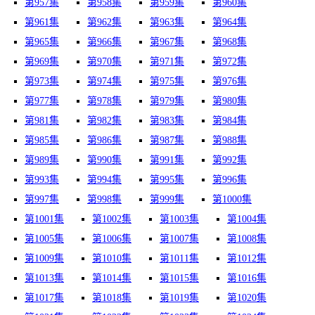
第957集
第958集
第959集
第960集
第961集
第962集
第963集
第964集
第965集
第966集
第967集
第968集
第969集
第970集
第971集
第972集
第973集
第974集
第975集
第976集
第977集
第978集
第979集
第980集
第981集
第982集
第983集
第984集
第985集
第986集
第987集
第988集
第989集
第990集
第991集
第992集
第993集
第994集
第995集
第996集
第997集
第998集
第999集
第1000集
第1001集
第1002集
第1003集
第1004集
第1005集
第1006集
第1007集
第1008集
第1009集
第1010集
第1011集
第1012集
第1013集
第1014集
第1015集
第1016集
第1017集
第1018集
第1019集
第1020集