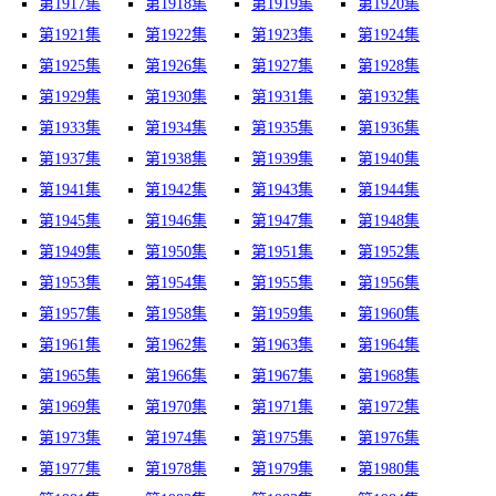
第1917集
第1918集
第1919集
第1920集
第1921集
第1922集
第1923集
第1924集
第1925集
第1926集
第1927集
第1928集
第1929集
第1930集
第1931集
第1932集
第1933集
第1934集
第1935集
第1936集
第1937集
第1938集
第1939集
第1940集
第1941集
第1942集
第1943集
第1944集
第1945集
第1946集
第1947集
第1948集
第1949集
第1950集
第1951集
第1952集
第1953集
第1954集
第1955集
第1956集
第1957集
第1958集
第1959集
第1960集
第1961集
第1962集
第1963集
第1964集
第1965集
第1966集
第1967集
第1968集
第1969集
第1970集
第1971集
第1972集
第1973集
第1974集
第1975集
第1976集
第1977集
第1978集
第1979集
第1980集