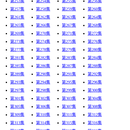
第253集
第254集
第255集
第256集
第257集
第258集
第259集
第260集
第261集
第262集
第263集
第264集
第265集
第266集
第267集
第268集
第269集
第270集
第271集
第272集
第273集
第274集
第275集
第276集
第277集
第278集
第279集
第280集
第281集
第282集
第283集
第284集
第285集
第286集
第287集
第288集
第289集
第290集
第291集
第292集
第293集
第294集
第295集
第296集
第297集
第298集
第299集
第300集
第301集
第302集
第303集
第304集
第305集
第306集
第307集
第308集
第309集
第310集
第311集
第312集
第313集
第314集
第315集
第316集