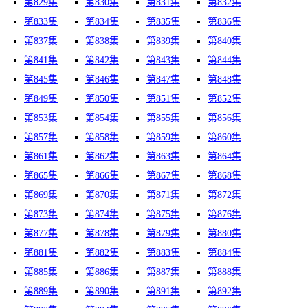
第829集
第830集
第831集
第832集
第833集
第834集
第835集
第836集
第837集
第838集
第839集
第840集
第841集
第842集
第843集
第844集
第845集
第846集
第847集
第848集
第849集
第850集
第851集
第852集
第853集
第854集
第855集
第856集
第857集
第858集
第859集
第860集
第861集
第862集
第863集
第864集
第865集
第866集
第867集
第868集
第869集
第870集
第871集
第872集
第873集
第874集
第875集
第876集
第877集
第878集
第879集
第880集
第881集
第882集
第883集
第884集
第885集
第886集
第887集
第888集
第889集
第890集
第891集
第892集