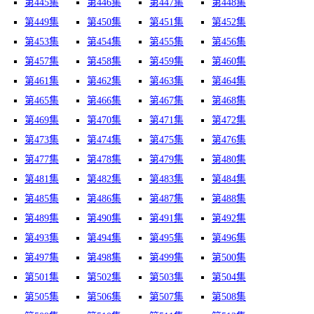
第445集
第446集
第447集
第448集
第449集
第450集
第451集
第452集
第453集
第454集
第455集
第456集
第457集
第458集
第459集
第460集
第461集
第462集
第463集
第464集
第465集
第466集
第467集
第468集
第469集
第470集
第471集
第472集
第473集
第474集
第475集
第476集
第477集
第478集
第479集
第480集
第481集
第482集
第483集
第484集
第485集
第486集
第487集
第488集
第489集
第490集
第491集
第492集
第493集
第494集
第495集
第496集
第497集
第498集
第499集
第500集
第501集
第502集
第503集
第504集
第505集
第506集
第507集
第508集