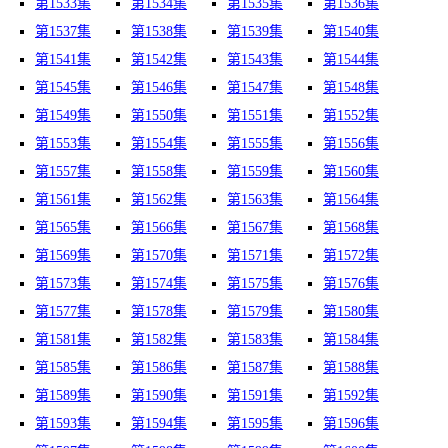
第1533集
第1534集
第1535集
第1536集
第1537集
第1538集
第1539集
第1540集
第1541集
第1542集
第1543集
第1544集
第1545集
第1546集
第1547集
第1548集
第1549集
第1550集
第1551集
第1552集
第1553集
第1554集
第1555集
第1556集
第1557集
第1558集
第1559集
第1560集
第1561集
第1562集
第1563集
第1564集
第1565集
第1566集
第1567集
第1568集
第1569集
第1570集
第1571集
第1572集
第1573集
第1574集
第1575集
第1576集
第1577集
第1578集
第1579集
第1580集
第1581集
第1582集
第1583集
第1584集
第1585集
第1586集
第1587集
第1588集
第1589集
第1590集
第1591集
第1592集
第1593集
第1594集
第1595集
第1596集