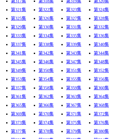
第317集
第318集
第319集
第320集
第321集
第322集
第323集
第324集
第325集
第326集
第327集
第328集
第329集
第330集
第331集
第332集
第333集
第334集
第335集
第336集
第337集
第338集
第339集
第340集
第341集
第342集
第343集
第344集
第345集
第346集
第347集
第348集
第349集
第350集
第351集
第352集
第353集
第354集
第355集
第356集
第357集
第358集
第359集
第360集
第361集
第362集
第363集
第364集
第365集
第366集
第367集
第368集
第369集
第370集
第371集
第372集
第373集
第374集
第375集
第376集
第377集
第378集
第379集
第380集