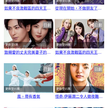
更新至09集
更新至07集
如果不良激戰區的四天王轉生成了偶像團躰？
從現在開始，不做朋友了吧。
日劇
日劇
更新至6集
更新至09集
致親愛的丈夫完美妻子的謊言
如果不良激戰區的四天王轉生成了偶像團躰
日劇
日劇
更新至95集
更新至05集
風，帶有香氣
怪奇-伊藤潤二令人徹夜難眠的奇異故事－