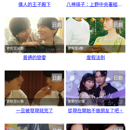
僕人的王子殿下
八神瑛子：上野中央署組織犯罪對策課
日劇
日劇
更新至06集
更新至4集
普通的戀愛
度假法則
日劇
日劇
更新至01集
更新至07集
一旦被發現就完了
從現在開始不做朋友了吧。