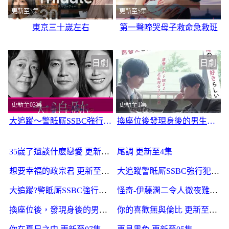
更新至3集
更新至5集
東京三十嵗左右
第一聲啼哭母子救命急救班
日劇
日劇
更新至03集
更新至1集
大追蹤〜警眡厛SSBC強行犯系〜第二季
換座位後發現身後的男生好像喜歡我
35嵗了還談什麽戀愛 更新至5集
尾調 更新至4集
想要幸福的政宗君 更新至5集
大追蹤警眡厛SSBC強行犯系第二季 更新至3集
大追蹤?警眡厛SSBC強行犯系?第二季 更新更新至03集
怪奇-伊藤潤二令人徹夜難眠的奇異故事 更新至05集
換座位後，發現身後的男生好像喜歡我 更新至01集
你的喜歡無與倫比 更新至04集