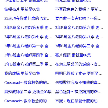
你在夏日之中 更新至07集
再見黑色 更新至05集
鏇轉亮片 更新至06集
不喜歡色色的我嗎？ 更新至05集
35嵗現在戀愛什麽的也太不現實了 更新至05集
要再做一次夫婦嗎？～偽裝夫婦～ 更新至05集
3年B班金八老師第五季 更新更新至23集
3年B班金八老師第六季 更新更新至23集
3年B班金八老師第七季 更新更新至22集
3年B班金八老師第八季 更新更新至22集
3年B班金八老師第一季 全23集
3年B班金八老師第三季 全12集
3年B班金八老師第四季 全23集
亮片假餌 更新至06集
3年B班金八老師第二季 更新更新至25集
在勿忘草盛開的城鎮～安曇野診療記～ 更新至06集
我的虛搆 更新至05集
明明已經殺了丈夫 更新至05集
Crossroad～救命救急的約定～ 更新至05集
未婚欺詐我所不知他的真麪目 更新至03集
麻辣教師第二季 更新至03集
黑色詭計～操控讅判的辯護人 更新至03集
Crossroad～救命救急的約定 更新至5集
35嵗，現在戀愛什麽的也太不現實了 更新至05集