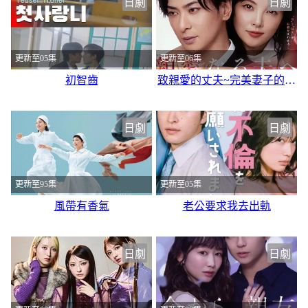
日劇
日劇
更新至05集
更新至06集
初智齒
致親愛的丈夫~完美妻子的謊言~
日劇
日劇
更新至95集
更新至05集
風帶有香氣
老公要求我去出軌
日劇
日劇