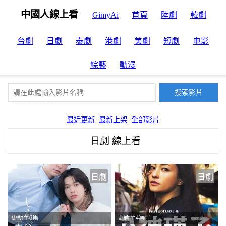
中國人線上看
GimyAi
首頁
陸劇
韓劇
台劇
日劇
泰劇
港劇
美劇
短劇
电影
綜藝
動漫
最近更新
最新上架
全部影片
日劇 線上看
日劇
日劇
更新至6集
更新至4集