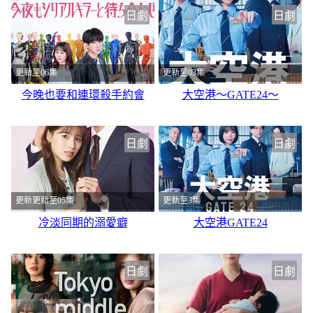
日劇
日劇
更新至06集
更新至03集
今晚也要和連環殺手約會
大空港～GATE24～
日劇
日劇
更新更新至05集
更新至3集
冷淡同期的溺愛癖
大空港GATE24
日劇
日劇