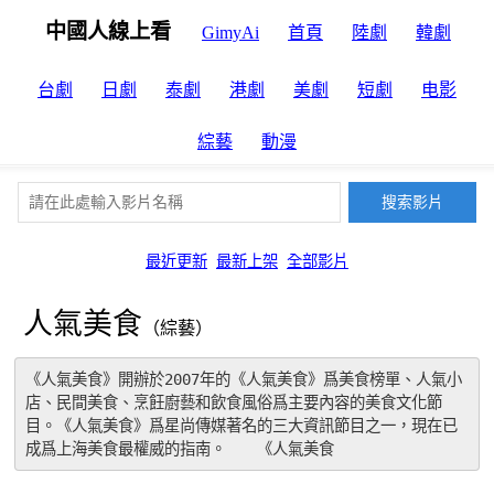
中國人線上看
GimyAi
首頁
陸劇
韓劇
台劇
日劇
泰劇
港劇
美劇
短劇
电影
綜藝
動漫
最近更新
最新上架
全部影片
人氣美食
（綜藝）
《人氣美食》開辦於2007年的《人氣美食》爲美食榜單、人氣小
店、民間美食、烹飪廚藝和飲食風俗爲主要內容的美食文化節
目。《人氣美食》爲星尚傳媒著名的三大資訊節目之一，現在已
成爲上海美食最權威的指南。　　《人氣美食