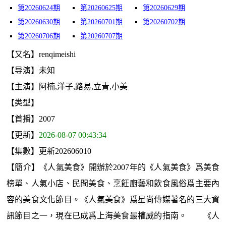
第20260624期
第20260625期
第20260629期
第20260630期
第20260701期
第20260702期
第20260706期
第20260707期
【又名】renqimeishi
【导演】未知
【主演】阿楠,洋子,路易,立青,小美
【类型】
【首播】2007
【更新】
2026-08-07 00:43:34
【集數】更新202606010
【簡介】《人氣美食》開辦於2007年的《人氣美食》爲美食
榜單、人氣小店、民間美食、烹飪廚藝和飲食風俗爲主要內
容的美食文化節目。《人氣美食》爲星尚傳媒著名的三大資
訊節目之一，現在已成爲上海美食最權威的指南。 《人