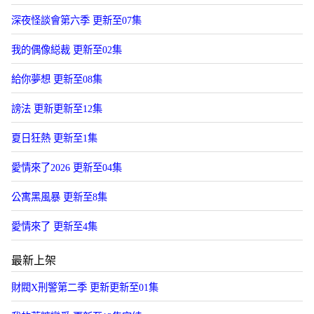
深夜怪談會第六季 更新至07集
我的偶像縂裁 更新至02集
給你夢想 更新至08集
謗法 更新更新至12集
夏日狂熱 更新至1集
愛情來了2026 更新至04集
公寓黑風暴 更新至8集
愛情來了 更新至4集
最新上架
財閥X刑警第二季 更新更新至01集