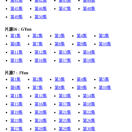
第41集
第42集
第43集
第44集
第45集
第46集
第47集
第48集
第49集
第50集
片源16 : GYun
第1集
第2集
第3集
第4集
第5集
第6集
第7集
第8集
第9集
第10集
第11集
第12集
第13集
第14集
第15集
第16集
第17集
第18集
片源7 : JYun
第1集
第2集
第3集
第4集
第5集
第6集
第7集
第8集
第9集
第10集
第11集
第12集
第13集
第14集
第15集
第16集
第17集
第18集
第19集
第20集
第21集
第22集
第23集
第24集
第25集
第26集
第27集
第28集
第29集
第30集