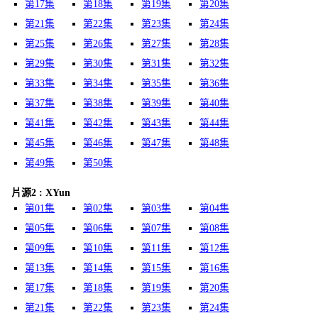
第17集
第18集
第19集
第20集
第21集
第22集
第23集
第24集
第25集
第26集
第27集
第28集
第29集
第30集
第31集
第32集
第33集
第34集
第35集
第36集
第37集
第38集
第39集
第40集
第41集
第42集
第43集
第44集
第45集
第46集
第47集
第48集
第49集
第50集
片源2 : XYun
第01集
第02集
第03集
第04集
第05集
第06集
第07集
第08集
第09集
第10集
第11集
第12集
第13集
第14集
第15集
第16集
第17集
第18集
第19集
第20集
第21集
第22集
第23集
第24集