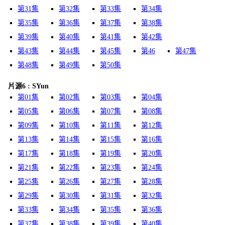
第31集
第32集
第33集
第34集
第35集
第36集
第37集
第38集
第39集
第40集
第41集
第42集
第43集
第44集
第45集
第46
第47集
第48集
第49集
第50集
片源6 : SYun
第01集
第02集
第03集
第04集
第05集
第06集
第07集
第08集
第09集
第10集
第11集
第12集
第13集
第14集
第15集
第16集
第17集
第18集
第19集
第20集
第21集
第22集
第23集
第24集
第25集
第26集
第27集
第28集
第29集
第30集
第31集
第32集
第33集
第34集
第35集
第36集
第37集
第38集
第39集
第40集