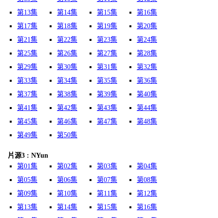
第13集
第14集
第15集
第16集
第17集
第18集
第19集
第20集
第21集
第22集
第23集
第24集
第25集
第26集
第27集
第28集
第29集
第30集
第31集
第32集
第33集
第34集
第35集
第36集
第37集
第38集
第39集
第40集
第41集
第42集
第43集
第44集
第45集
第46集
第47集
第48集
第49集
第50集
片源3 : NYun
第01集
第02集
第03集
第04集
第05集
第06集
第07集
第08集
第09集
第10集
第11集
第12集
第13集
第14集
第15集
第16集