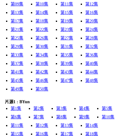
第09集
第10集
第11集
第12集
第13集
第14集
第15集
第16集
第17集
第18集
第19集
第20集
第21集
第22集
第23集
第24集
第25集
第26集
第27集
第28集
第29集
第30集
第31集
第32集
第33集
第34集
第35集
第36集
第37集
第38集
第39集
第40集
第41集
第42集
第43集
第44集
第45集
第46集
第47集
第48集
第49集
第50集
片源1 : BYun
第1集
第2集
第3集
第4集
第5集
第6集
第7集
第8集
第9集
第10集
第11集
第12集
第13集
第14集
第15集
第16集
第17集
第18集