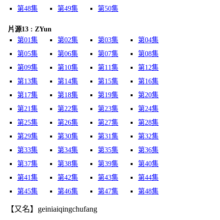
第48集
第49集
第50集
片源13 : ZYun
第01集
第02集
第03集
第04集
第05集
第06集
第07集
第08集
第09集
第10集
第11集
第12集
第13集
第14集
第15集
第16集
第17集
第18集
第19集
第20集
第21集
第22集
第23集
第24集
第25集
第26集
第27集
第28集
第29集
第30集
第31集
第32集
第33集
第34集
第35集
第36集
第37集
第38集
第39集
第40集
第41集
第42集
第43集
第44集
第45集
第46集
第47集
第48集
【又名】geiniaiqingchufang