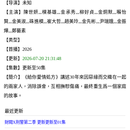
【导演】未知
【主演】陳世妍,,,樸基雄,,,金承秀,,,柳好貞,,,金炯默,,,囌怡
賢,,,金美淑,,,硃進模,,,崔大哲,,,趙美玲,,,金先彬,,,尹瑞娥,,,金振
爗,,,鄭藝素
【类型】
【首播】2026
【更新】
2026-07-20 21:31:48
【集數】更新至50集
【簡介】《給你愛情処方》講述30年來因惡緣而交織在一起
的兩家人，消除誤會，互相撫慰傷痛，最終重生爲一個家庭
的故事。
最近更新
財閥X刑警第二季 更新更新至01集