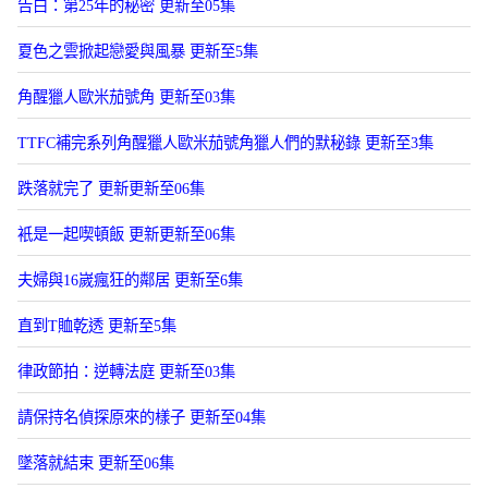
告白：第25年的秘密 更新至05集
夏色之雲掀起戀愛與風暴 更新至5集
角醒獵人歐米茄號角 更新至03集
TTFC補完系列角醒獵人歐米茄號角獵人們的默秘錄 更新至3集
跌落就完了 更新更新至06集
衹是一起喫頓飯 更新更新至06集
夫婦與16嵗瘋狂的鄰居 更新至6集
直到T賉乾透 更新至5集
律政節拍：逆轉法庭 更新至03集
請保持名偵探原來的樣子 更新至04集
墜落就結束 更新至06集