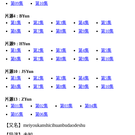
第09集
第10集
片源4 : BYun
第1集
第2集
第3集
第4集
第5集
第6集
第7集
第8集
第9集
第10集
片源9 : HYun
第1集
第2集
第3集
第4集
第5集
第6集
第7集
第8集
第9集
第10集
片源10 : JSYun
第1集
第2集
第3集
第4集
第5集
第6集
第7集
第8集
第9集
第10集
片源13 : ZYun
第01集
第02集
第03集
第04集
第05集
第06集
【又名】meiyoukanshicihuanbudaodeshu
【导演】未知