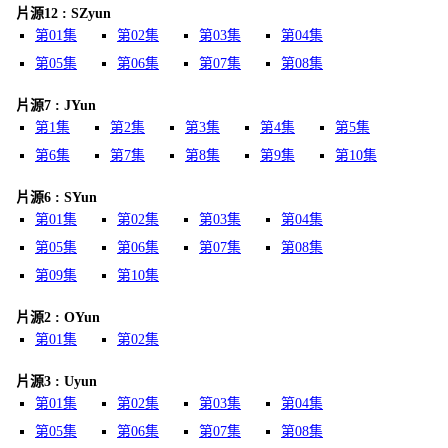
片源12 : SZyun
第01集
第02集
第03集
第04集
第05集
第06集
第07集
第08集
片源7 : JYun
第1集
第2集
第3集
第4集
第5集
第6集
第7集
第8集
第9集
第10集
片源6 : SYun
第01集
第02集
第03集
第04集
第05集
第06集
第07集
第08集
第09集
第10集
片源2 : OYun
第01集
第02集
片源3 : Uyun
第01集
第02集
第03集
第04集
第05集
第06集
第07集
第08集