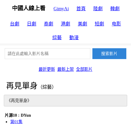
中國人線上看
GimyAi
首頁
陸劇
韓劇
台劇
日劇
泰劇
港劇
美劇
短劇
电影
綜藝
動漫
最近更新
最新上架
全部影片
再見單身
（綜藝）
《再見單身》
片源10 : DYun
第01集