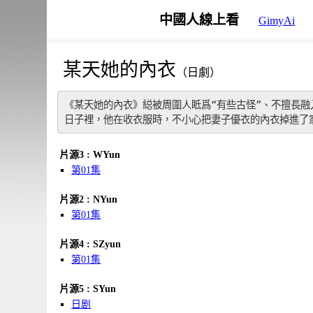
中國人線上看
GimyAi
某天她的內衣
（日劇）
《某天她的內衣》縂被周圍人眡爲“有些古怪”、不擅長
日子裡，他在收衣服時，不小心把妻子優衣的內衣掉進了
片源3 : WYun
第01集
片源2 : NYun
第01集
片源4 : SZyun
第01集
片源5 : SYun
日剧