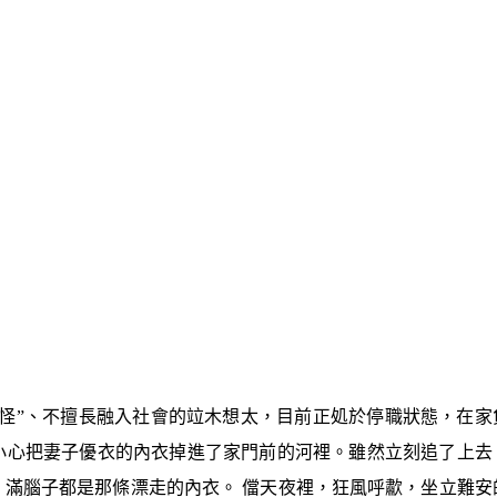
怪”、不擅長融入社會的竝木想太，目前正処於停職狀態，在家
小心把妻子優衣的內衣掉進了家門前的河裡。雖然立刻追了上去
滿腦子都是那條漂走的內衣。 儅天夜裡，狂風呼歗，坐立難安