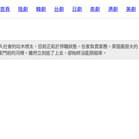
首頁
陸劇
韓劇
台劇
日劇
泰劇
港劇
美劇
融入社會的竝木想太，目前正処於停職狀態，在家負責家務。某個風很大的
家門前的河裡。雖然立刻追了上去，卻始終沒能撈廻來。