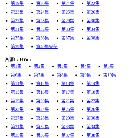
第19集
第20集
第21集
第22集
第23集
第24集
第25集
第26集
第27集
第28集
第29集
第30集
第31集
第32集
第33集
第34集
第35集
第36集
第37集
第38集
第39集
第40集完结
片源1 : HYun
第1集
第2集
第3集
第4集
第5集
第6集
第7集
第8集
第9集
第10集
第11集
第12集
第13集
第14集
第15集
第16集
第17集
第18集
第19集
第20集
第21集
第22集
第23集
第24集
第25集
第26集
第27集
第28集
第29集
第30集
第31集
第32集
第33集
第34集
第35集
第36集
第37集
第38集