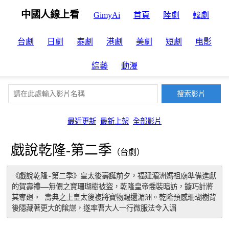
中國人線上看
GimyAi
首頁
陸劇
韓劇
台劇
日劇
泰劇
港劇
美劇
短劇
电影
綜藝
動漫
最近更新
最新上架
全部影片
戯說乾隆-第二季
（台劇）
《戯說乾隆-第二季》皇太後壽誕前夕，福建湄洲媽祖廟準備進獻
的賀壽禮――無價之寶珊瑚樹被盜，乾隆皇帝喬裝暗訪，鏇巧計將
其奪廻。 壽典之上皇太後複將寶物賜還湄洲。乾隆預感珊瑚樹背
後隱藏著更大的隂謀，遂率曹大人一行微服法令入湄