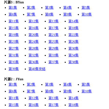
片源3 : BYun
第1集
第2集
第3集
第4集
第5集
第6集
第7集
第8集
第9集
第10集
第11集
第12集
第13集
第14集
第15集
第16集
第17集
第18集
第19集
第20集
第21集
第22集
第23集
第24集
第25集
第26集
第27集
第28集
第29集
第30集
第31集
第32集
第33集
第34集
第35集
第36集
第37集
第38集
第39集
第40集完结
片源2 : JYun
第1集
第2集
第3集
第4集
第5集
第6集
第7集
第8集
第9集
第10集
第11集
第12集
第13集
第14集
第15集
第16集
第17集
第18集