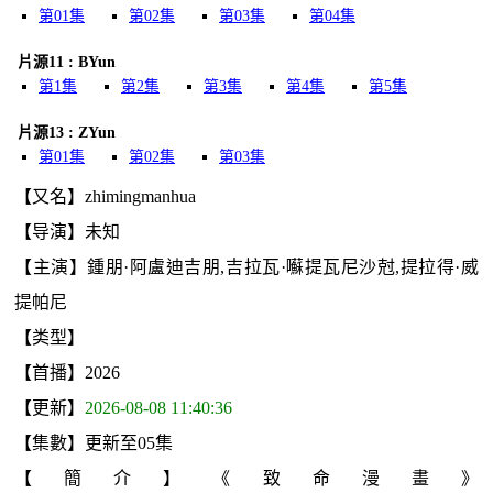
第01集
第02集
第03集
第04集
片源11 : BYun
第1集
第2集
第3集
第4集
第5集
片源13 : ZYun
第01集
第02集
第03集
【又名】zhimingmanhua
【导演】未知
【主演】鍾朋·阿盧迪吉朋,吉拉瓦·囌提瓦尼沙尅,提拉得·威
提帕尼
【类型】
【首播】2026
【更新】
2026-08-08 11:40:36
【集數】更新至05集
【簡介】《致命漫畫》