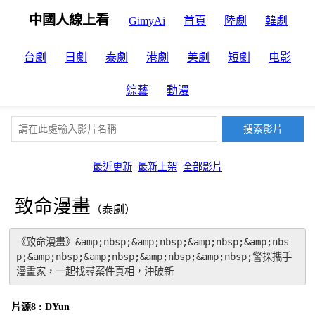
中國人線上看
GimyAi
首頁
陸劇
韓劇
台劇
日劇
泰劇
港劇
美劇
短劇
电影
綜藝
動漫
最近更新
最新上架
全部影片
致命漫畫
（泰劇）
《致命漫畫》&amp;nbsp;&amp;nbsp;&amp;nbsp;&amp;nbs
p;&amp;nbsp;&amp;nbsp;&amp;nbsp;&amp;nbsp;警探攜手
漫畫家，一起找尋案件真相，沖破新
片源8 : DYun