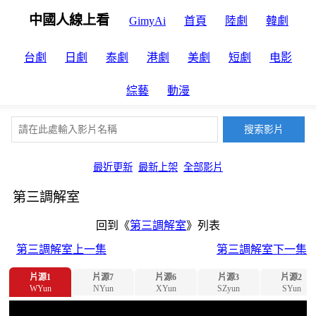
中國人線上看
GimyAi
首頁
陸劇
韓劇
台劇
日劇
泰劇
港劇
美劇
短劇
电影
綜藝
動漫
最近更新
最新上架
全部影片
第三調解室
回到《
第三調解室
》列表
第三調解室上一集
第三調解室下一集
片源1
片源7
片源6
片源3
片源2
WYun
NYun
XYun
SZyun
SYun