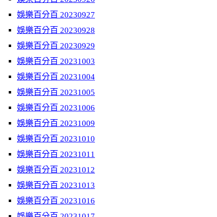
娛樂百分百 20230927
娛樂百分百 20230928
娛樂百分百 20230929
娛樂百分百 20231003
娛樂百分百 20231004
娛樂百分百 20231005
娛樂百分百 20231006
娛樂百分百 20231009
娛樂百分百 20231010
娛樂百分百 20231011
娛樂百分百 20231012
娛樂百分百 20231013
娛樂百分百 20231016
娛樂百分百 20231017