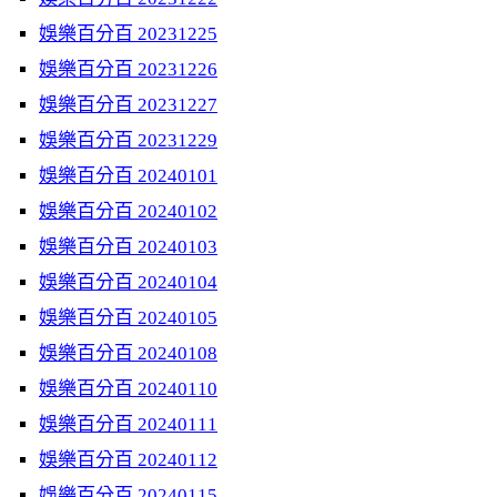
娛樂百分百 20231225
娛樂百分百 20231226
娛樂百分百 20231227
娛樂百分百 20231229
娛樂百分百 20240101
娛樂百分百 20240102
娛樂百分百 20240103
娛樂百分百 20240104
娛樂百分百 20240105
娛樂百分百 20240108
娛樂百分百 20240110
娛樂百分百 20240111
娛樂百分百 20240112
娛樂百分百 20240115