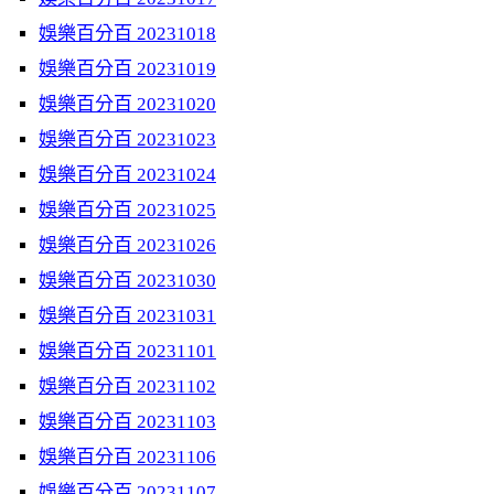
娛樂百分百 20231018
娛樂百分百 20231019
娛樂百分百 20231020
娛樂百分百 20231023
娛樂百分百 20231024
娛樂百分百 20231025
娛樂百分百 20231026
娛樂百分百 20231030
娛樂百分百 20231031
娛樂百分百 20231101
娛樂百分百 20231102
娛樂百分百 20231103
娛樂百分百 20231106
娛樂百分百 20231107