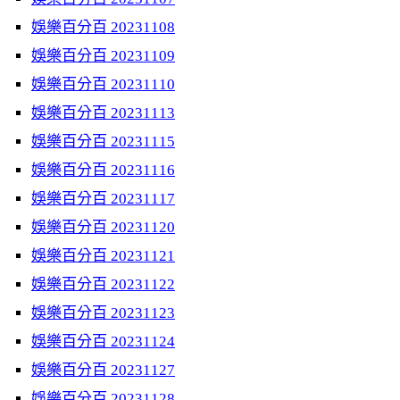
娛樂百分百 20231108
娛樂百分百 20231109
娛樂百分百 20231110
娛樂百分百 20231113
娛樂百分百 20231115
娛樂百分百 20231116
娛樂百分百 20231117
娛樂百分百 20231120
娛樂百分百 20231121
娛樂百分百 20231122
娛樂百分百 20231123
娛樂百分百 20231124
娛樂百分百 20231127
娛樂百分百 20231128