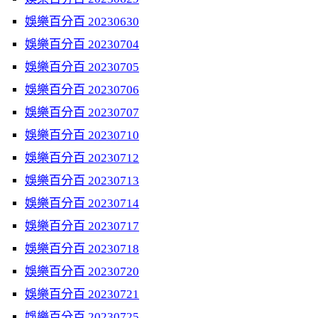
娛樂百分百 20230630
娛樂百分百 20230704
娛樂百分百 20230705
娛樂百分百 20230706
娛樂百分百 20230707
娛樂百分百 20230710
娛樂百分百 20230712
娛樂百分百 20230713
娛樂百分百 20230714
娛樂百分百 20230717
娛樂百分百 20230718
娛樂百分百 20230720
娛樂百分百 20230721
娛樂百分百 20230725