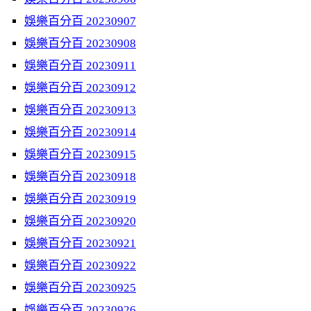
娛樂百分百 20230907
娛樂百分百 20230908
娛樂百分百 20230911
娛樂百分百 20230912
娛樂百分百 20230913
娛樂百分百 20230914
娛樂百分百 20230915
娛樂百分百 20230918
娛樂百分百 20230919
娛樂百分百 20230920
娛樂百分百 20230921
娛樂百分百 20230922
娛樂百分百 20230925
娛樂百分百 20230926