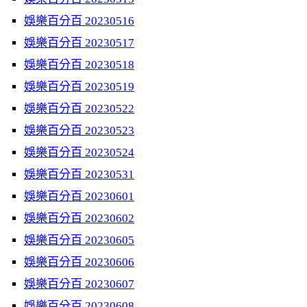
娛樂百分百 20230516
娛樂百分百 20230517
娛樂百分百 20230518
娛樂百分百 20230519
娛樂百分百 20230522
娛樂百分百 20230523
娛樂百分百 20230524
娛樂百分百 20230531
娛樂百分百 20230601
娛樂百分百 20230602
娛樂百分百 20230605
娛樂百分百 20230606
娛樂百分百 20230607
娛樂百分百 20230608