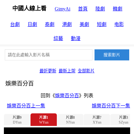
中國人線上看
GimyAi
首頁
陸劇
韓劇
台劇
日劇
泰劇
港劇
美劇
短劇
电影
綜藝
動漫
最近更新
最新上架
全部影片
娛樂百分百
回到《
娛樂百分百
》列表
娛樂百分百上一集
娛樂百分百下一集
片源9
片源1
片源8
片源7
片源3
DYun
WYun
NYun
XYun
SZyun