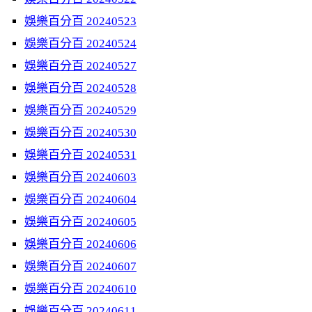
娛樂百分百 20240523
娛樂百分百 20240524
娛樂百分百 20240527
娛樂百分百 20240528
娛樂百分百 20240529
娛樂百分百 20240530
娛樂百分百 20240531
娛樂百分百 20240603
娛樂百分百 20240604
娛樂百分百 20240605
娛樂百分百 20240606
娛樂百分百 20240607
娛樂百分百 20240610
娛樂百分百 20240611