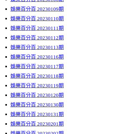
娛樂百分百 20230109期
娛樂百分百 20230110期
娛樂百分百 20230111期
娛樂百分百 20230112期
娛樂百分百 20230113期
娛樂百分百 20230116期
娛樂百分百 20230117期
娛樂百分百 20230118期
娛樂百分百 20230119期
娛樂百分百 20230120期
娛樂百分百 20230130期
娛樂百分百 20230131期
娛樂百分百 20230201期
娛樂百分百 20230202期