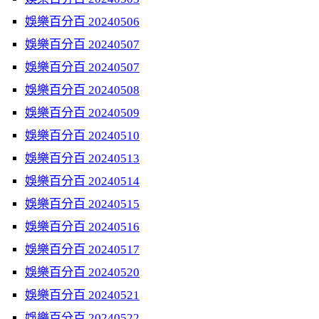
娛樂百分百 20240506
娛樂百分百 20240507
娛樂百分百 20240507
娛樂百分百 20240508
娛樂百分百 20240509
娛樂百分百 20240510
娛樂百分百 20240513
娛樂百分百 20240514
娛樂百分百 20240515
娛樂百分百 20240516
娛樂百分百 20240517
娛樂百分百 20240520
娛樂百分百 20240521
娛樂百分百 20240522