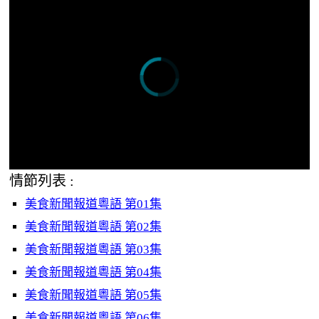
情節列表 :
美食新聞報道粵語 第01集
美食新聞報道粵語 第02集
美食新聞報道粵語 第03集
美食新聞報道粵語 第04集
美食新聞報道粵語 第05集
美食新聞報道粵語 第06集