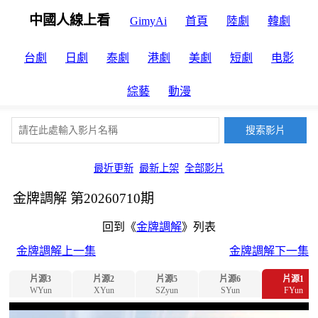
中國人線上看
GimyAi
首頁
陸劇
韓劇
台劇
日劇
泰劇
港劇
美劇
短劇
电影
綜藝
動漫
最近更新
最新上架
全部影片
金牌調解 第20260710期
回到《
金牌調解
》列表
金牌調解上一集
金牌調解下一集
片源3
片源2
片源5
片源6
片源1
WYun
XYun
SZyun
SYun
FYun