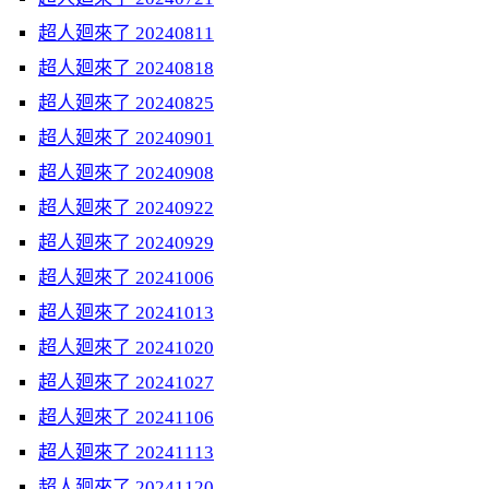
超人廻來了 20240811
超人廻來了 20240818
超人廻來了 20240825
超人廻來了 20240901
超人廻來了 20240908
超人廻來了 20240922
超人廻來了 20240929
超人廻來了 20241006
超人廻來了 20241013
超人廻來了 20241020
超人廻來了 20241027
超人廻來了 20241106
超人廻來了 20241113
超人廻來了 20241120