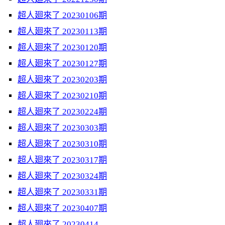
超人廻來了 20230106期
超人廻來了 20230113期
超人廻來了 20230120期
超人廻來了 20230127期
超人廻來了 20230203期
超人廻來了 20230210期
超人廻來了 20230224期
超人廻來了 20230303期
超人廻來了 20230310期
超人廻來了 20230317期
超人廻來了 20230324期
超人廻來了 20230331期
超人廻來了 20230407期
超人廻來了 20230414