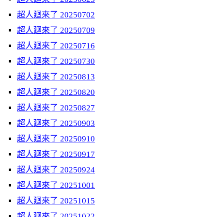
超人廻來了 20250702
超人廻來了 20250709
超人廻來了 20250716
超人廻來了 20250730
超人廻來了 20250813
超人廻來了 20250820
超人廻來了 20250827
超人廻來了 20250903
超人廻來了 20250910
超人廻來了 20250917
超人廻來了 20250924
超人廻來了 20251001
超人廻來了 20251015
超人廻來了 20251022