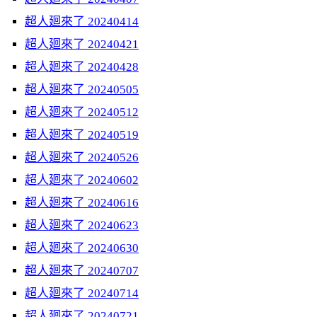
超人廻來了 20240414
超人廻來了 20240421
超人廻來了 20240428
超人廻來了 20240505
超人廻來了 20240512
超人廻來了 20240519
超人廻來了 20240526
超人廻來了 20240602
超人廻來了 20240616
超人廻來了 20240623
超人廻來了 20240630
超人廻來了 20240707
超人廻來了 20240714
超人廻來了 20240721