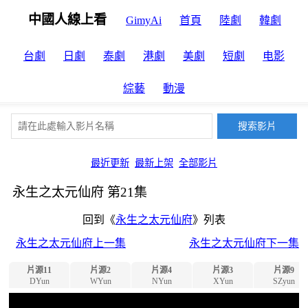
中國人線上看
GimyAi
首頁
陸劇
韓劇
台劇
日劇
泰劇
港劇
美劇
短劇
电影
綜藝
動漫
最近更新
最新上架
全部影片
永生之太元仙府 第21集
回到《
永生之太元仙府
》列表
永生之太元仙府上一集
永生之太元仙府下一集
片源11
片源2
片源4
片源3
片源9
DYun
WYun
NYun
XYun
SZyun