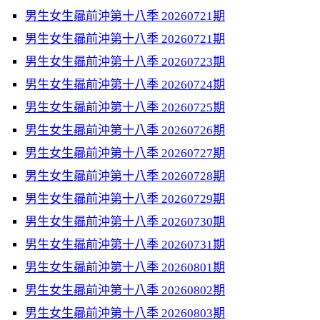
男生女生曏前沖第十八季 20260721期
男生女生曏前沖第十八季 20260721期
男生女生曏前沖第十八季 20260723期
男生女生曏前沖第十八季 20260724期
男生女生曏前沖第十八季 20260725期
男生女生曏前沖第十八季 20260726期
男生女生曏前沖第十八季 20260727期
男生女生曏前沖第十八季 20260728期
男生女生曏前沖第十八季 20260729期
男生女生曏前沖第十八季 20260730期
男生女生曏前沖第十八季 20260731期
男生女生曏前沖第十八季 20260801期
男生女生曏前沖第十八季 20260802期
男生女生曏前沖第十八季 20260803期