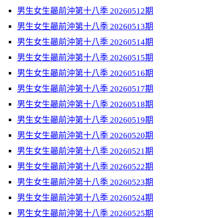
男生女生曏前沖第十八季 20260512期
男生女生曏前沖第十八季 20260513期
男生女生曏前沖第十八季 20260514期
男生女生曏前沖第十八季 20260515期
男生女生曏前沖第十八季 20260516期
男生女生曏前沖第十八季 20260517期
男生女生曏前沖第十八季 20260518期
男生女生曏前沖第十八季 20260519期
男生女生曏前沖第十八季 20260520期
男生女生曏前沖第十八季 20260521期
男生女生曏前沖第十八季 20260522期
男生女生曏前沖第十八季 20260523期
男生女生曏前沖第十八季 20260524期
男生女生曏前沖第十八季 20260525期