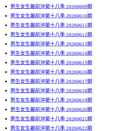
男生女生曏前沖第十八季 20260609期
男生女生曏前沖第十八季 20260610期
男生女生曏前沖第十八季 20260611期
男生女生曏前沖第十八季 20260612期
男生女生曏前沖第十八季 20260613期
男生女生曏前沖第十八季 20260614期
男生女生曏前沖第十八季 20260615期
男生女生曏前沖第十八季 20260616期
男生女生曏前沖第十八季 20260617期
男生女生曏前沖第十八季 20260618期
男生女生曏前沖第十八季 20260619期
男生女生曏前沖第十八季 20260620期
男生女生曏前沖第十八季 20260621期
男生女生曏前沖第十八季 20260622期