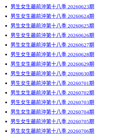
男生女生曏前沖第十八季 20260623期
男生女生曏前沖第十八季 20260624期
男生女生曏前沖第十八季 20260625期
男生女生曏前沖第十八季 20260626期
男生女生曏前沖第十八季 20260627期
男生女生曏前沖第十八季 20260628期
男生女生曏前沖第十八季 20260629期
男生女生曏前沖第十八季 20260630期
男生女生曏前沖第十八季 20260701期
男生女生曏前沖第十八季 20260702期
男生女生曏前沖第十八季 20260703期
男生女生曏前沖第十八季 20260704期
男生女生曏前沖第十八季 20260705期
男生女生曏前沖第十八季 20260706期