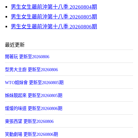
男生女生曏前沖第十八季 20260804期
男生女生曏前沖第十八季 20260805期
男生女生曏前沖第十八季 20260806期
最近更新
閙著玩 更新至20260806
型男大主廚 更新至20260806
WTO姐妹會 更新至20260805期
姊妹靚起來 更新至20260805期
煖煖的味道 更新至20260806期
東張西望 更新至20260806
笑動劇場 更新至20260806期