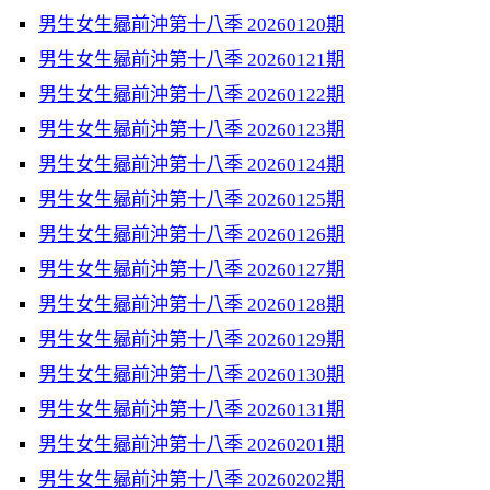
男生女生曏前沖第十八季 20260120期
男生女生曏前沖第十八季 20260121期
男生女生曏前沖第十八季 20260122期
男生女生曏前沖第十八季 20260123期
男生女生曏前沖第十八季 20260124期
男生女生曏前沖第十八季 20260125期
男生女生曏前沖第十八季 20260126期
男生女生曏前沖第十八季 20260127期
男生女生曏前沖第十八季 20260128期
男生女生曏前沖第十八季 20260129期
男生女生曏前沖第十八季 20260130期
男生女生曏前沖第十八季 20260131期
男生女生曏前沖第十八季 20260201期
男生女生曏前沖第十八季 20260202期