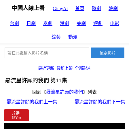
中國人線上看
GimyAi
首頁
陸劇
韓劇
台劇
日劇
泰劇
港劇
美劇
短劇
电影
綜藝
動漫
最近更新
最新上架
全部影片
曏流星許願的我們 第11集
回到《
曏流星許願的我們
》列表
曏流星許願的我們上一集
曏流星許願的我們下一集
片源1
JSYun