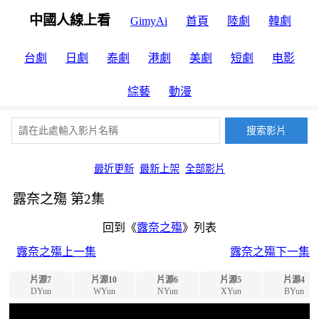
中國人線上看
GimyAi
首頁
陸劇
韓劇
台劇
日劇
泰劇
港劇
美劇
短劇
电影
綜藝
動漫
最近更新
最新上架
全部影片
露奈之殤 第2集
回到《
露奈之殤
》列表
露奈之殤上一集
露奈之殤下一集
片源7
片源10
片源6
片源5
片源4
DYun
WYun
NYun
XYun
BYun