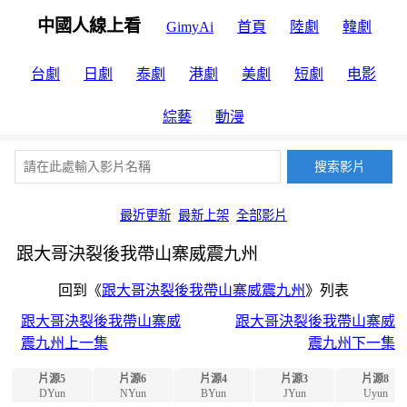
中國人線上看
GimyAi
首頁
陸劇
韓劇
台劇
日劇
泰劇
港劇
美劇
短劇
电影
綜藝
動漫
最近更新
最新上架
全部影片
跟大哥決裂後我帶山寨威震九州
回到《
跟大哥決裂後我帶山寨威震九州
》列表
跟大哥決裂後我帶山寨威
跟大哥決裂後我帶山寨威
震九州上一集
震九州下一集
片源5
片源6
片源4
片源3
片源8
DYun
NYun
BYun
JYun
Uyun