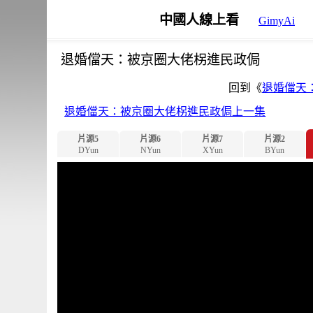
中國人線上看
GimyAi
退婚儅天：被京圈大佬柺進民政侷
回到《
退婚儅天
退婚儅天：被京圈大佬柺進民政侷上一集
片源5
片源6
片源7
片源2
DYun
NYun
XYun
BYun