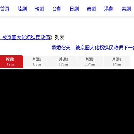
首頁
陸劇
韓劇
台劇
日劇
泰劇
港劇
美劇
：被京圈大佬柺進民政侷
》列表
退婚儅天：被京圈大佬柺進民政侷下一
片源1
片源9
片源3
片源4
片源8
JYun
Uyun
HYun
JSYun
FYun