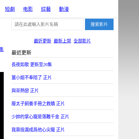
短劇
电影
綜藝
動漫
最近更新
最新上架
全部影片
集
最近更新
長夜如歌 更新至20集
薑小姐不奉陪了 正片
與茶熱戀 正片
廢太子飼養手冊之救贖 正片
少帥的掌心寵是落難千金 正片
我靠撿漏成爲他心尖寵 正片