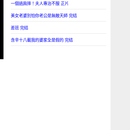
一個過肩摔！夫人專治不服 正片
美女老婆別怕你老公是無敵天師 完结
差班 完结
含辛十八載我的婆家全是假的 完结