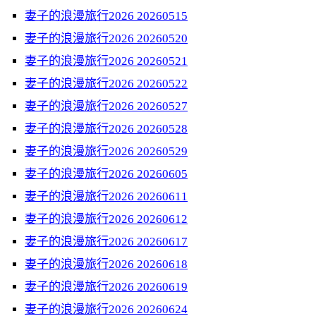
妻子的浪漫旅行2026 20260515
妻子的浪漫旅行2026 20260520
妻子的浪漫旅行2026 20260521
妻子的浪漫旅行2026 20260522
妻子的浪漫旅行2026 20260527
妻子的浪漫旅行2026 20260528
妻子的浪漫旅行2026 20260529
妻子的浪漫旅行2026 20260605
妻子的浪漫旅行2026 20260611
妻子的浪漫旅行2026 20260612
妻子的浪漫旅行2026 20260617
妻子的浪漫旅行2026 20260618
妻子的浪漫旅行2026 20260619
妻子的浪漫旅行2026 20260624