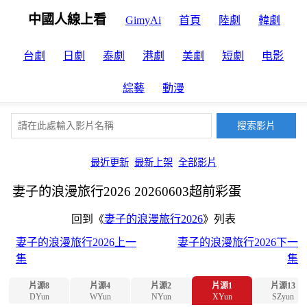
中國人線上看
GimyAi
首頁
陸劇
韓劇
台劇
日劇
泰劇
港劇
美劇
短劇
电影
綜藝
動漫
最近更新
最新上架
全部影片
妻子的浪漫旅行2026 20260603超前彩蛋
回到《
妻子的浪漫旅行2026
》列表
妻子的浪漫旅行2026上一
妻子的浪漫旅行2026下一
集
集
片源8
片源4
片源2
片源1
片源13
DYun
WYun
NYun
XYun
SZyun