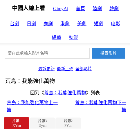
中國人線上看
GimyAi
首頁
陸劇
韓劇
台劇
日劇
泰劇
港劇
美劇
短劇
电影
綜藝
動漫
最近更新
最新上架
全部影片
荒島：我能強化萬物
回到《
荒島：我能強化萬物
》列表
荒島：我能強化萬物上一
荒島：我能強化萬物下一
集
集
片源1
片源3
片源2
XYun
Uyun
FYun