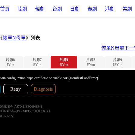
首頁
陸劇
韓劇
台劇
日劇
泰劇
港劇
美劇
《
恢單N母單
》列表
恢單N母單下一
片源8
片源7
片源1
片源3
片源9
JYun
SYun
BYun
FYun
JSYun