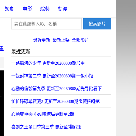
短劇
电影
綜藝
動漫
最近更新
最新上架
全部影片
集
最近更新
片源10
一路曏海的少年 更新至20260808期加更
ZYun
一飯封神第二季 更新至20260808期一饭小馆
心動的信號第九季 更新至20260808期先导陪看下
忙忙碌碌尋寶藏2 更新至20260808期宝藏挖呀挖
心動雙重奏 心动嗑糖局更新至2期
喜劇之王單口季第三季 更新至6期(四)