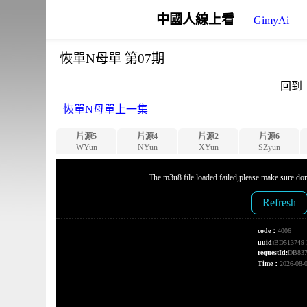
中國人線上看
GimyAi
恢單N母單 第07期
回到
恢單N母單上一集
片源5
片源4
片源2
片源6
WYun
NYun
XYun
SZyun