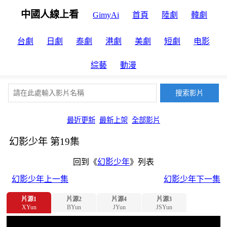
中國人線上看
GimyAi
首頁
陸劇
韓劇
台劇
日劇
泰劇
港劇
美劇
短劇
电影
綜藝
動漫
最近更新
最新上架
全部影片
幻影少年 第19集
回到《
幻影少年
》列表
幻影少年上一集
幻影少年下一集
片源1
片源2
片源4
片源3
XYun
BYun
JYun
JSYun