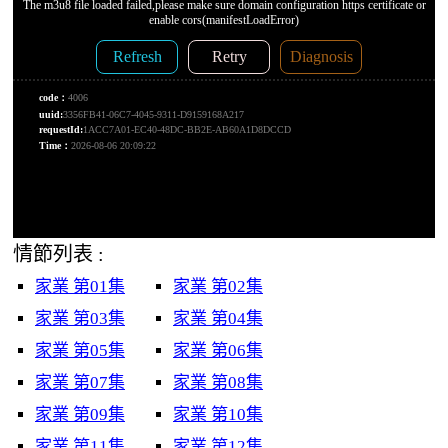
情節列表 :
家業 第01集
家業 第02集
家業 第03集
家業 第04集
家業 第05集
家業 第06集
家業 第07集
家業 第08集
家業 第09集
家業 第10集
家業 第11集
家業 第12集