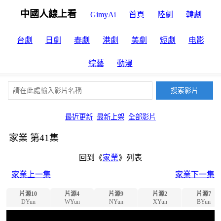
中國人線上看
GimyAi
首頁
陸劇
韓劇
台劇
日劇
泰劇
港劇
美劇
短劇
电影
綜藝
動漫
最近更新
最新上架
全部影片
家業 第41集
回到《
家業
》列表
家業上一集
家業下一集
片源10
片源4
片源9
片源2
片源7
DYun
WYun
NYun
XYun
BYun