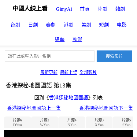
中國人線上看
GimyAi
首頁
陸劇
韓劇
台劇
日劇
泰劇
港劇
美劇
短劇
电影
綜藝
動漫
最近更新
最新上架
全部影片
香港探秘地圖國語 第13集
回到《
香港探秘地圖國語
》列表
香港探秘地圖國語上一集
香港探秘地圖國語下一集
片源6
片源2
片源4
片源3
片源5
DYun
WYun
NYun
XYun
SYun