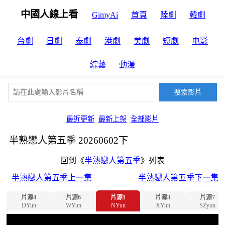
中國人線上看
GimyAi
首頁
陸劇
韓劇
台劇
日劇
泰劇
港劇
美劇
短劇
电影
綜藝
動漫
最近更新
最新上架
全部影片
半熟戀人第五季 20260602下
回到《
半熟戀人第五季
》列表
半熟戀人第五季上一集
半熟戀人第五季下一集
片源4
片源6
片源1
片源3
片源7
DYun
WYun
NYun
XYun
SZyun