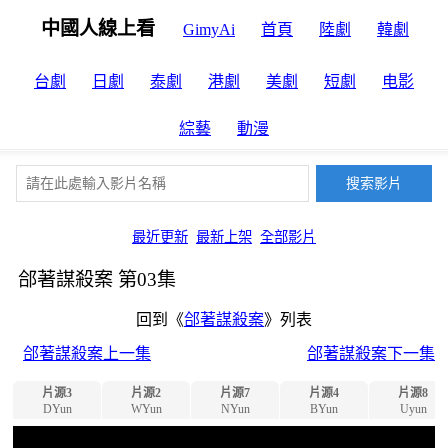
中國人線上看
GimyAi
首頁
陸劇
韓劇
台劇
日劇
泰劇
港劇
美劇
短劇
电影
綜藝
動漫
最近更新
最新上架
全部影片
郃著謀殺案 第03集
回到《
郃著謀殺案
》列表
郃著謀殺案上一集
郃著謀殺案下一集
片源3
片源2
片源7
片源4
片源8
DYun
WYun
NYun
BYun
Uyun