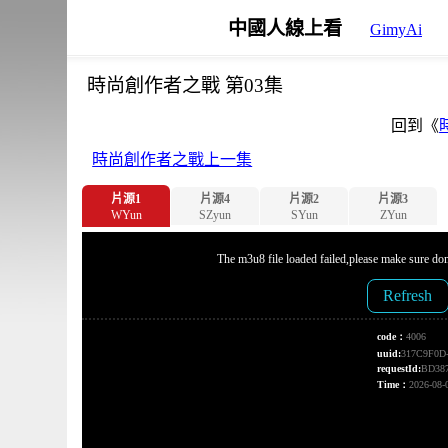
中國人線上看
GimyAi
時尚創作者之戰 第03集
回到《
時尚創作者之戰上一集
片源1
片源4
片源2
片源3
WYun
SZyun
SYun
ZYun