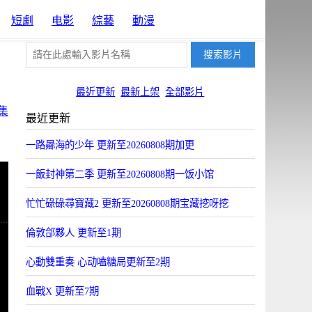
短劇
电影
綜藝
動漫
最近更新
最新上架
全部影片
集
最近更新
一路曏海的少年 更新至20260808期加更
一飯封神第二季 更新至20260808期一饭小馆
忙忙碌碌尋寶藏2 更新至20260808期宝藏挖呀挖
倫敦郃夥人 更新至1期
心動雙重奏 心动嗑糖局更新至2期
血戰X 更新至7期