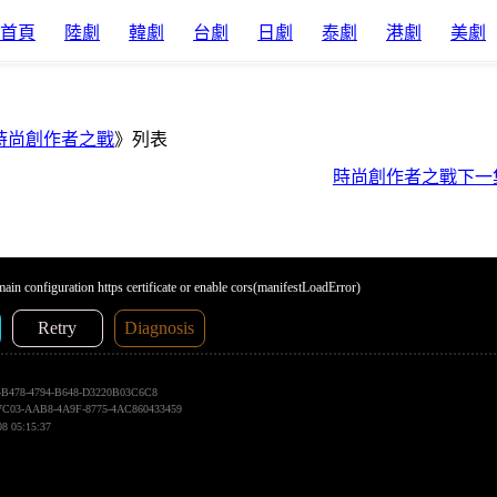
首頁
陸劇
韓劇
台劇
日劇
泰劇
港劇
美劇
時尚創作者之戰
》列表
時尚創作者之戰下一