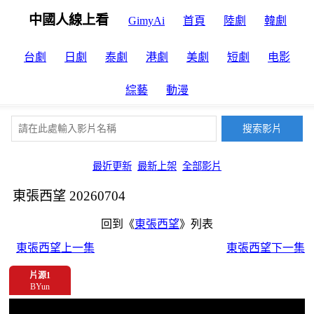
中國人線上看
GimyAi
首頁
陸劇
韓劇
台劇
日劇
泰劇
港劇
美劇
短劇
电影
綜藝
動漫
最近更新
最新上架
全部影片
東張西望 20260704
回到《
東張西望
》列表
東張西望上一集
東張西望下一集
片源1
BYun