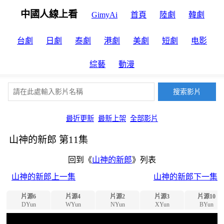
中國人線上看
GimyAi
首頁
陸劇
韓劇
台劇
日劇
泰劇
港劇
美劇
短劇
电影
綜藝
動漫
最近更新
最新上架
全部影片
山神的新郎 第11集
回到《
山神的新郎
》列表
山神的新郎上一集
山神的新郎下一集
片源6
片源4
片源2
片源3
片源10
DYun
WYun
NYun
XYun
BYun