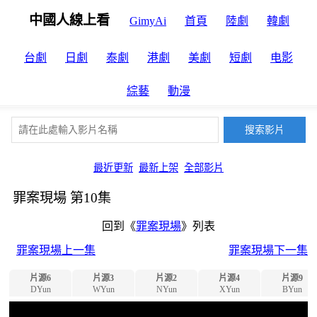
中國人線上看
GimyAi
首頁
陸劇
韓劇
台劇
日劇
泰劇
港劇
美劇
短劇
电影
綜藝
動漫
最近更新
最新上架
全部影片
罪案現場 第10集
回到《
罪案現場
》列表
罪案現場上一集
罪案現場下一集
片源6
片源3
片源2
片源4
片源9
DYun
WYun
NYun
XYun
BYun