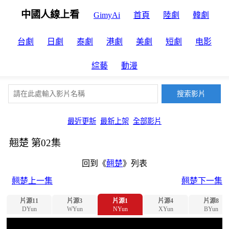
中國人線上看
GimyAi
首頁
陸劇
韓劇
台劇
日劇
泰劇
港劇
美劇
短劇
电影
綜藝
動漫
最近更新
最新上架
全部影片
翹楚 第02集
回到《
翹楚
》列表
翹楚上一集
翹楚下一集
片源11
片源3
片源1
片源4
片源8
DYun
WYun
NYun
XYun
BYun