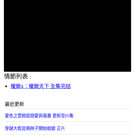
情節列表 :
權寵4：權寵天下 全集完结
最近更新
夏色之雲掀起戀愛與風暴 更新至05集
穿越大乾從病秧子開始蛻變 正片