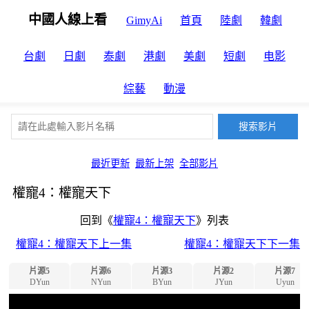
中國人線上看
GimyAi
首頁
陸劇
韓劇
台劇
日劇
泰劇
港劇
美劇
短劇
电影
綜藝
動漫
最近更新
最新上架
全部影片
權寵4：權寵天下
回到《
權寵4：權寵天下
》列表
權寵4：權寵天下上一集
權寵4：權寵天下下一集
片源5
片源6
片源3
片源2
片源7
DYun
NYun
BYun
JYun
Uyun