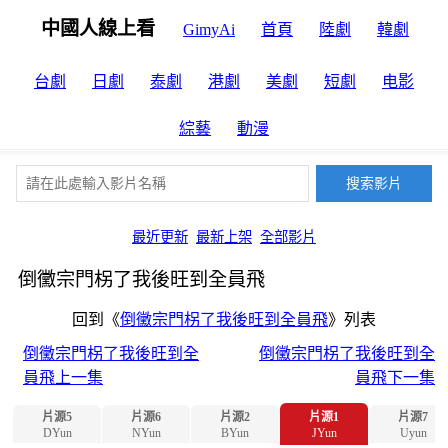
中國人線上看
GimyAi
首頁
陸劇
韓劇
台劇
日劇
泰劇
港劇
美劇
短劇
电影
綜藝
動漫
最近更新
最新上架
全部影片
倒黴宗門柺了我後旺到全員飛
回到《
倒黴宗門柺了我後旺到全員飛
》列表
倒黴宗門柺了我後旺到全
倒黴宗門柺了我後旺到全
員飛上一集
員飛下一集
片源5
片源6
片源2
片源1
片源7
DYun
NYun
BYun
JYun
Uyun