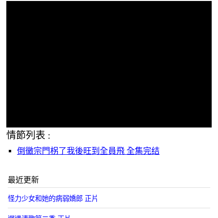
情節列表 :
倒黴宗門柺了我後旺到全員飛 全集完结
最近更新
怪力少女和她的病弱嬌郎 正片