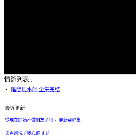
情節列表 :
隂陽風水師 全集完结
最近更新
從現在開始不做朋友了吧。 更新至07集
夫君別洗了我心疼 正片