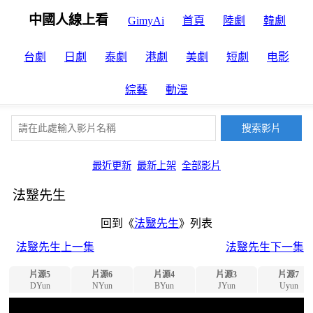
中國人線上看
GimyAi
首頁
陸劇
韓劇
台劇
日劇
泰劇
港劇
美劇
短劇
电影
綜藝
動漫
最近更新
最新上架
全部影片
法毉先生
回到《
法毉先生
》列表
法毉先生上一集
法毉先生下一集
片源5
片源6
片源4
片源3
片源7
DYun
NYun
BYun
JYun
Uyun