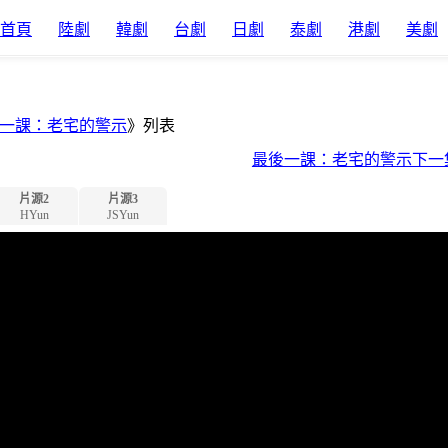
首頁
陸劇
韓劇
台劇
日劇
泰劇
港劇
美劇
一課：老宅的警示
》列表
最後一課：老宅的警示下一
片源2
片源3
HYun
JSYun