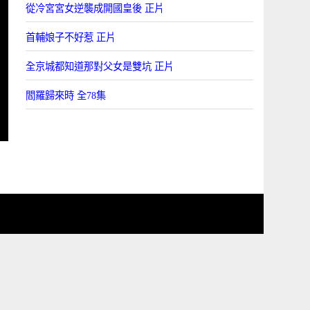
從冷宮宮女逆襲成開國皇後 正片
首輔娘子不好惹 正片
全京城都知道那對父女是雙坑 正片
閻羅歸來時 全78集