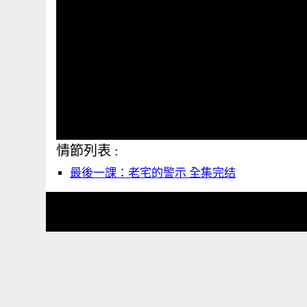
情節列表 :
最後一課：老宅的警示 全集完结