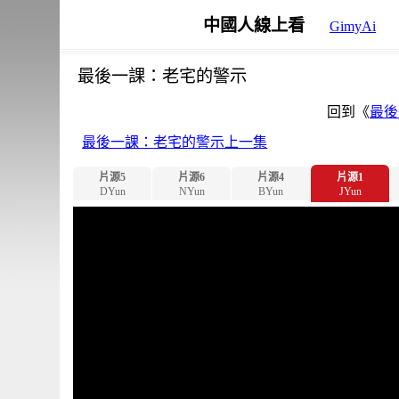
中國人線上看
GimyAi
最後一課：老宅的警示
回到《
最後
最後一課：老宅的警示上一集
片源5
片源6
片源4
片源1
DYun
NYun
BYun
JYun